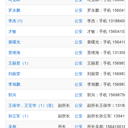
罗永鹏
公安
罗永鹏：手机 1560410
李杰 (1)
公安
李杰：手机 131884051
才敏
公安
才敏：手机 156041032
黄曙光
公安
黄曙光：手机 1564101
景维海
公安
景维海：手机 1313089
王丽君（1）
公安
王丽君：手机 1569875
刘振荣
公安
刘振荣：手机 1569875
李旭鹏
公安
李旭鹏：手机 1569875
郭兴
公安
郭兴：手机 156987503
王保华，王宝华（1）(音)
副所长
公安
副所长王保华
：
13188
孙立军（1）
副所长
公安
副所长孙立军: 1394106
吴彪
所长
公安
所长吴彪: 1564100188