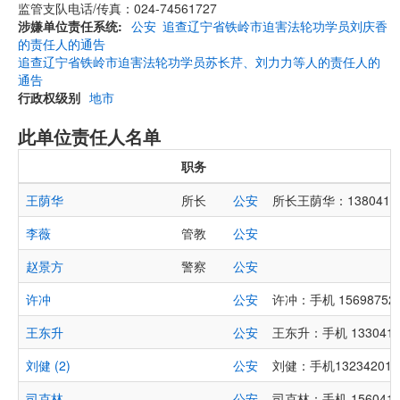
监管支队电话/传真：024-74561727
涉嫌单位责任系统
公安
追查辽宁省铁岭市迫害法轮功学员刘庆香
的责任人的通告
追查辽宁省铁岭市迫害法轮功学员苏长芹、刘力力等人的责任人的
通告
行政权级别
地市
此单位责任人名单
职务
王荫华
所长
公安
所长王荫华：13804104
李薇
管教
公安
赵景方
警察
公安
许冲
公安
许冲：手机 156987526
王东升
公安
王东升：手机 1330410
刘健 (2)
公安
刘健：手机132342010
司克林
公安
司克林：手机 1560410