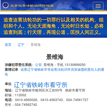
Skip
Toggl
to
navig
main
content
追查迫害法轮功的一切罪行以及相关的机构、组
织和个人。无论天涯海角，无论时日长短，必将
追查到底；行天理，再现公道，匡扶人间正义。
首页
辽宁
景维海
景维海
涉嫌犯罪责任系统
公安
景维海：手机 13130899250
案情记录
追查辽宁省铁岭市等迫害法轮功学员张淑霞的责任人的通
告
辽宁省铁岭市看守所
单位
地址
辽宁省铁岭市银州区兴工街55号 铁岭市看守所
邮编：112002
电话
0410-4560026、0410-4563743、024-74561727
所长：024-74562742