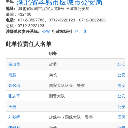
湖北省孝感市应城市公安局
单位
地址
湖北省应城市汉宜大道5号 应城市公安局
邮编：432400
电话
0712-3527788、0712-3222123、0712-3222426
总机：0712-3222123
涉嫌单位责任系统
公安
行政权级别
区、县
此单位责任人名单
职务
吕山华
政委
公安
胡慧
局长
公安
聂幺山
国安大队队长、警察
国安
,
张志平
刑警大队
公安
王炎
公安
刘朝晖
政保科（国保大队）警察
国保
张健林
局长
公安