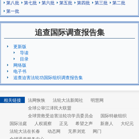
第八批
第七批
第六批
第五批
第四批
第三批
第二批
第一批
追查国际调查报告集
更新版
导读
目录
网络版
电子书
追查迫害法轮功国际组织调查报告集
相关链接
法网恢恢
法轮大法新闻社
明慧网
全球公审江泽民大联盟
全球营救受迫害法轮功学员委员会
国际特赦组织
国际法庭
人权观察
正见
希望之声
新唐人
大纪元
法轮大法在长春
动态网
无界浏览
网门
全球退党服务中心