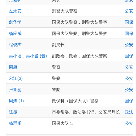
左永安
刑警大队警察
公安
詹华学
国保大队警察，刑警大队警察
国保
杨应威
国保大队警察、刑警大队警察
国保
程俊杰
副局长
公安
吴小垱，吴小当 (音)
副政委，政委，国保大队警察
国保
周超
警察
公安
宋江(2)
警察
公安
张亚丽
警察
公安
周涛 (1)
政保科（国保大队）警察
国保
陈显
市委常委、政法委书记、公安局局长
政法
杨群乐
国保大队长
公安
,