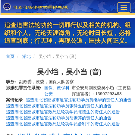
Skip
Toggl
to
navig
main
content
追查迫害法轮功的一切罪行以及相关的机构、组
织和个人。无论天涯海角，无论时日长短，必将
追查到底；行天理，再现公道，匡扶人间正义。
首页
湖北
吴小垱，吴小当 (音)
吴小垱，吴小当 (音)
职务
副政委，政委，国保大队警察
涉嫌犯罪责任系统
国保、政保科
市公安局副政委吴小垱（主要指
公安
挥迫害者）: 13907293493
案情记录
追查湖北省应城市迫害法轮功学员黄继华的责任人的通告
追查湖北省应城市迫害法轮功学员张静玉的责任人的通告
追查湖北省应城市迫害致死法轮功学员陈德生的责任人的通告
追查湖北省应城市迫害法轮功学员胡素萍的责任人的通告
追查湖北省应城市迫害致死法轮功学员詹利平的责任人的通告