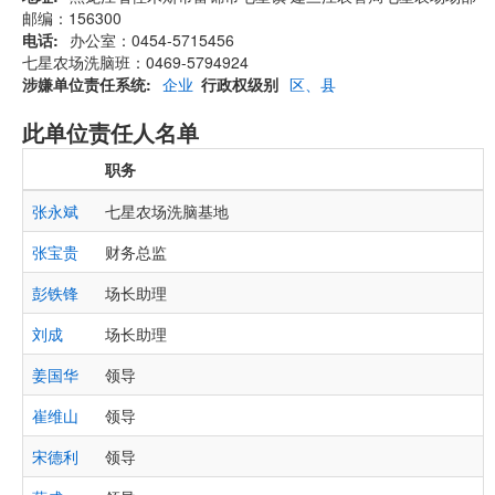
邮编：156300
电话
办公室：0454-5715456
七星农场洗脑班：0469-5794924
涉嫌单位责任系统
企业
行政权级别
区、县
此单位责任人名单
职务
张永斌
七星农场洗脑基地
张宝贵
财务总监
彭铁锋
场长助理
刘成
场长助理
姜国华
领导
崔维山
领导
宋德利
领导