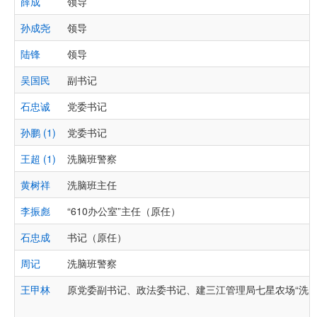
薛成
领导
孙成尧
领导
陆锋
领导
吴国民
副书记
石忠诚
党委书记
孙鹏 (1)
党委书记
王超 (1)
洗脑班警察
黄树祥
洗脑班主任
李振彪
“610办公室”主任（原任）
石忠成
书记（原任）
周记
洗脑班警察
王甲林
原党委副书记、政法委书记、建三江管理局七星农场“洗脑