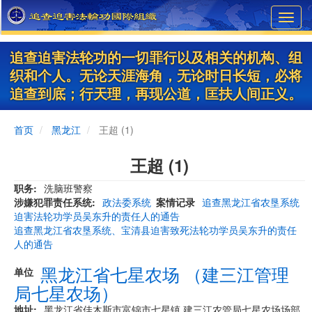
Skip
Toggl
to
navig
main
content
追查迫害法轮功的一切罪行以及相关的机构、组
织和个人。无论天涯海角，无论时日长短，必将
追查到底；行天理，再现公道，匡扶人间正义。
首页
黑龙江
王超 (1)
王超 (1)
职务
洗脑班警察
涉嫌犯罪责任系统
政法委系统
案情记录
追查黑龙江省农垦系统
迫害法轮功学员吴东升的责任人的通告
追查黑龙江省农垦系统、宝清县迫害致死法轮功学员吴东升的责任
人的通告
黑龙江省七星农场 （建三江管理
单位
局七星农场）
地址
黑龙江省佳木斯市富锦市七星镇 建三江农管局七星农场场部