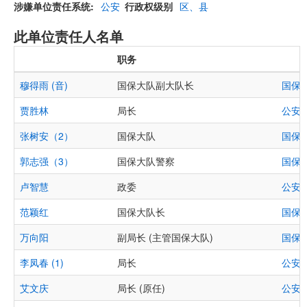
涉嫌单位责任系统
公安
行政权级别
区、县
此单位责任人名单
职务
穆得雨 (音)
国保大队副大队长
国保
贾胜林
局长
公安
张树安（2）
国保大队
国保
郭志强（3）
国保大队警察
国保
卢智慧
政委
公安
范颖红
国保大队长
国保
万向阳
副局长 (主管国保大队)
国保
李凤春 (1)
局长
公安
艾文庆
局长 (原任)
公安