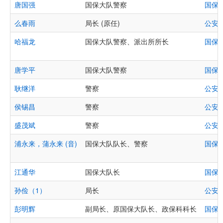
唐国强
国保大队警察
国保
么春雨
局长 (原任)
公安
哈福龙
国保大队警察、派出所所长
国保
唐学平
国保大队警察
国保
耿继洋
警察
公安
侯锡昌
警察
公安
盛茂斌
警察
公安
浦永来，蒲永来 (音)
国保大队队长、警察
国保
江通华
国保大队长
国保
孙俭（1）
局长
公安
彭明辉
副局长、原国保大队长、政保科科长
国保