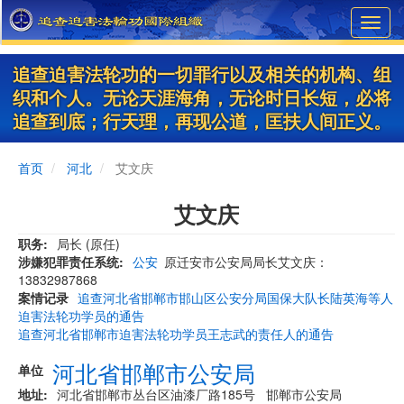
Skip
Toggl
to
navig
main
content
追查迫害法轮功的一切罪行以及相关的机构、组
织和个人。无论天涯海角，无论时日长短，必将
追查到底；行天理，再现公道，匡扶人间正义。
首页
河北
艾文庆
艾文庆
职务
局长 (原任)
涉嫌犯罪责任系统
公安
原迁安市公安局局长艾文庆：
13832987868
案情记录
追查河北省邯郸市邯山区公安分局国保大队长陆英海等人
迫害法轮功学员的通告
追查河北省邯郸市迫害法轮功学员王志武的责任人的通告
河北省邯郸市公安局
单位
地址
河北省邯郸市丛台区油漆厂路185号 邯郸市公安局