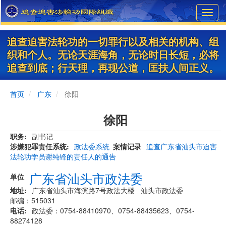
Skip
Toggl
to
navig
main
content
追查迫害法轮功的一切罪行以及相关的机构、组
织和个人。无论天涯海角，无论时日长短，必将
追查到底；行天理，再现公道，匡扶人间正义。
首页
广东
徐阳
徐阳
职务
副书记
涉嫌犯罪责任系统
政法委系统
案情记录
追查广东省汕头市迫害
法轮功学员谢纯锋的责任人的通告
广东省汕头市政法委
单位
地址
广东省汕头市海滨路7号政法大楼 汕头市政法委
邮编：515031
电话
政法委：0754-88410970、0754-88435623、0754-
88274128