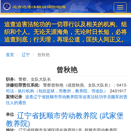
Skip
Toggl
to
navig
main
content
追查迫害法轮功的一切罪行以及相关的机构、组
织和个人。无论天涯海角，无论时日长短，必将
追查到底；行天理，再现公道，匡扶人间正义。
首页
辽宁
曾秋艳
曾秋艳
职务
警察、女队大队长
涉嫌犯罪责任系统
警察曾秋艳（或曾秋燕、女队大队长）：0413-
司法 - 执行机构（包括监狱，劳教所，教养院、劳改队）
2431917
案情记录
追查辽宁省抚顺市劳动教养院等迫害法轮功学员魏军的责
任人的通告
辽宁省抚顺市劳动教养院 (武家堡
单位
教养院)
地址
​​辽宁省抚顺市东洲区绥化路西段1号 抚顺市劳动教养院