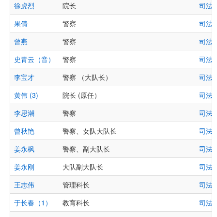
徐虎烈
院长
司法
果倩
警察
司法
曾燕
警察
司法
史青云（音）
警察
司法
李宝才
警察 （大队长）
司法
黄伟 (3)
院长 (原任）
司法
李思潮
警察
司法
曾秋艳
警察、女队大队长
司法
姜永枫
警察、副大队长
司法
姜永刚
大队副大队长
司法
王志伟
管理科长
司法
于长春（1）
教育科长
司法