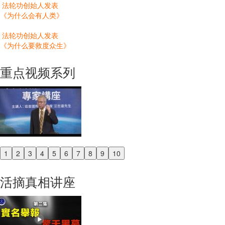
法轮功创始人发表
《为什么会有人类》
法轮功创始人发表
《为什么要救度众生》
重点视频系列
1
2
3
4
5
6
7
8
9
10
Previous
Next
活摘真相讲座