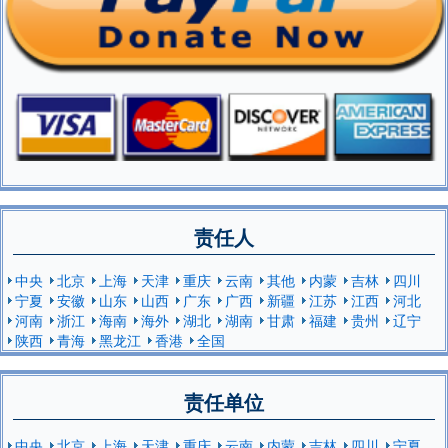
责任人
中央
北京
上海
天津
重庆
云南
其他
内蒙
吉林
四川
宁夏
安徽
山东
山西
广东
广西
新疆
江苏
江西
河北
河南
浙江
海南
海外
湖北
湖南
甘肃
福建
贵州
辽宁
陕西
青海
黑龙江
香港
全国
责任单位
中央
北京
上海
天津
重庆
云南
内蒙
吉林
四川
宁夏