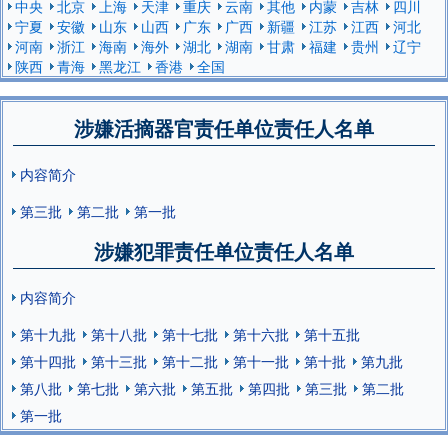
中央
北京
上海
天津
重庆
云南
其他
内蒙
吉林
四川
宁夏
安徽
山东
山西
广东
广西
新疆
江苏
江西
河北
河南
浙江
海南
海外
湖北
湖南
甘肃
福建
贵州
辽宁
陕西
青海
黑龙江
香港
全国
涉嫌活摘器官责任单位责任人名单
内容简介
第三批
第二批
第一批
涉嫌犯罪责任单位责任人名单
内容简介
第十九批
第十八批
第十七批
第十六批
第十五批
第十四批
第十三批
第十二批
第十一批
第十批
第九批
第八批
第七批
第六批
第五批
第四批
第三批
第二批
第一批