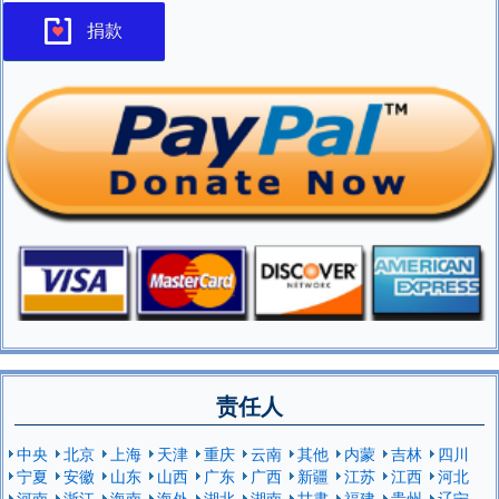
捐款
责任人
中央
北京
上海
天津
重庆
云南
其他
内蒙
吉林
四川
宁夏
安徽
山东
山西
广东
广西
新疆
江苏
江西
河北
河南
浙江
海南
海外
湖北
湖南
甘肃
福建
贵州
辽宁