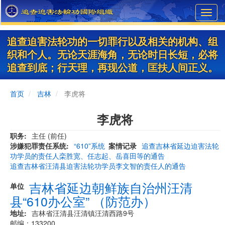
Skip
Toggl
to
navig
main
content
追查迫害法轮功的一切罪行以及相关的机构、组
织和个人。无论天涯海角，无论时日长短，必将
追查到底；行天理，再现公道，匡扶人间正义。
首页
吉林
李虎将
李虎将
职务
主任 (前任)
涉嫌犯罪责任系统
“610”系统
案情记录
追查吉林省延边迫害法轮
功学员的责任人栾胜宽、任志起、岳喜田等的通告
追查吉林省汪清县迫害法轮功学员李文智的责任人的通告
吉林省延边朝鲜族自治州汪清
单位
县“610办公室” （防范办）
地址
吉林省汪清县汪清镇汪清西路9号
邮编：133200