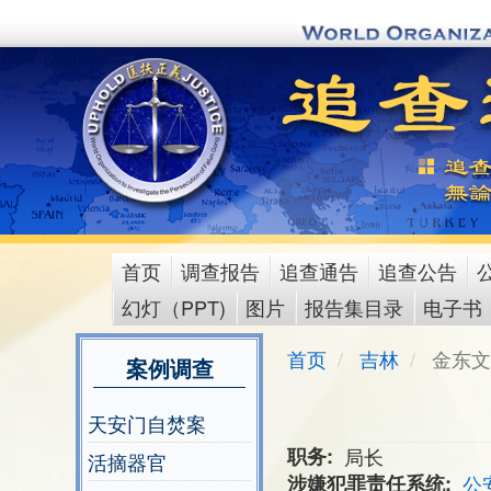
Skip
to
main
content
首页
调查报告
追查通告
追查公告
main
幻灯（PPT)
图片
报告集目录
电子书
menu
首页
吉林
金东文
案例调查
天安门自焚案
职务
局长
活摘器官
涉嫌犯罪责任系统
公