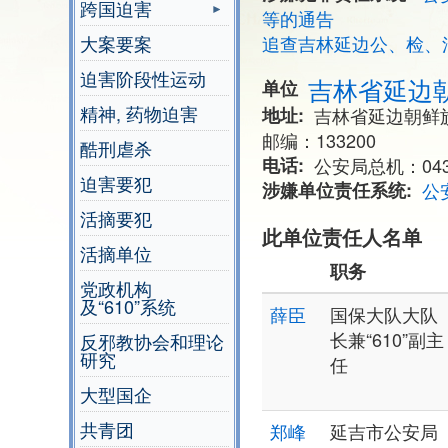
跨国迫害
等的通告
大案要案
追查吉林延边公、检、
迫害阶段性运动
吉林省延边
单位
精神, 药物迫害
地址
吉林省延边朝鲜
邮编：133200
酷刑虐杀
电话
公安局总机：0433-
迫害要犯
涉嫌单位责任系统
公
活摘要犯
此单位责任人名单
活摘单位
职务
党政机构
及“610”系统
薛臣
国保大队大队
长兼“610”副主
反邪教协会和理论
研究
任
大型国企
共青团
郑峰
延吉市公安局