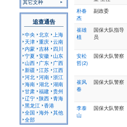
其它文种
朴春
副政委
杰
追查通告
崔雄
国保大队指导
中央
北京
上海
植
员
天津
重庆
云南
内蒙
吉林
四川
宁夏
安徽
山东
安松
国保大队警察
山西
广东
广西
哲(2)
新疆
江苏
江西
河北
河南
浙江
崔风
国保大队警察
海南
湖北
湖南
春
甘肃
福建
贵州
辽宁
陕西
青海
黑龙江
香港
李泰
国保大队警察
全国
海外
其他
山
全部