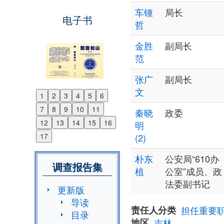
车锺
局长
电子书
哲
金胜
副局长
范
张广
副局长
文
1
2
3
4
5
6
Previous
7
8
9
10
11
秦晓
政委
Next
12
13
14
15
16
明
17
(2)
朴东
公安局“610办
调查报告集
植
公室”成员、政
法委副书记
更新版
导读
责任人分类
担任重要
目录
地区
吉林