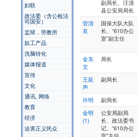
副局长、汪清
妇联
县公安局局长
政法委（含公检法
司国安）
管清
国保大队大队
友
长、“610办公
监狱，劳教所
室”副主任
奴工产品
洗脑转化
金东
局长
媒体报道
文
宣传
王延
副局长
文化
声
通讯, 网络
许明
副局长
教育
金明
公安局副局
经济
(1)
长、政法委书
记、“610办公
迫害正义民众
室”主任