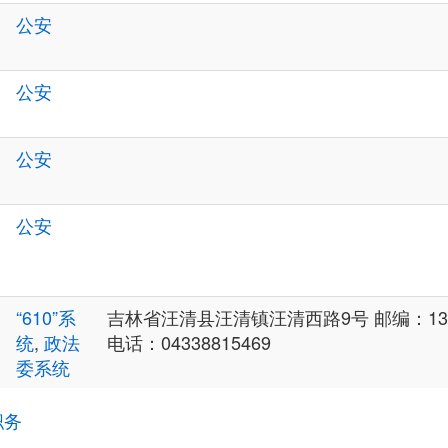
公安
公安
公安
公安
“610”系
吉林省汪清县汪清镇汪清西路9号 邮编：133
统
,
政法
电话：04338815469
委系统
职务