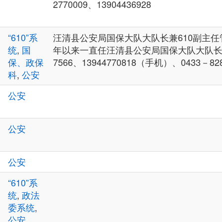
2770009、13904436928
“610”系
汪清县公安局国保大队大队长兼610副主任管清
统
,
国
年以来一直任汪清县公安局国保大队大队长） 办0
保、政保
7566、13944770818（手机）、0433－8
科
,
公安
公安
公安
公安
“610”系
统
,
政法
委系统
,
公安