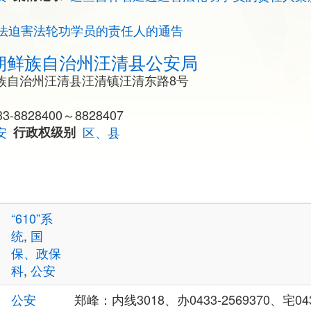
法迫害法轮功学员的责任人的通告
朝鲜族自治州汪清县公安局
族自治州汪清县汪清镇汪清东路8号
8828400～8828407
安
行政权级别
区、县
“610”系
统
,
国
保、政保
科
,
公安
公安
郑峰：内线3018、办0433-2569370、宅04