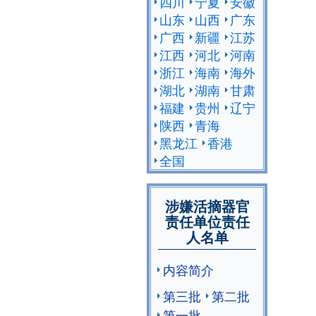
四川
宁夏
安徽
山东
山西
广东
广西
新疆
江苏
江西
河北
河南
浙江
海南
海外
湖北
湖南
甘肃
福建
贵州
辽宁
陕西
青海
黑龙江
香港
全国
涉嫌活摘器官
责任单位责任
人名单
内容简介
第三批
第二批
第一批