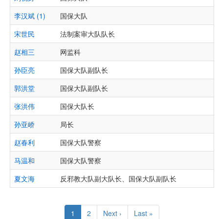
李汉斌 (1)
国保大队
宋世民
法制案审大队队长
赵相三
网监科
孙臣亮
国保大队副队长
郭洪堂
国保大队副队长
张洪伟
国保大队长
孙亚峤
局长
赵春利
国保大队警察
马温和
国保大队警察
夏文海
反邪教大队副大队长、国保大队副队长
Pagination
Current
1
Page
2
Next
Next ›
Last
Last »