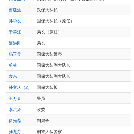
曹建波
政保大队长
孙学友
国保大队长（原任）
于善江
局长（原任）
姬洪刚
局长
杨玉贵
国保大队警察
单林
国保大队副大队长
袁东
国保大队副大队长
孙文庆（2）
国保大队长
王万春
警员
李洪涛
政委
徐光磊
副局长
孙龙芬
刑警大队警察