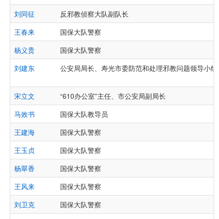
刘同征
反邪教侦察大队副队长
王春来
国保大队警察
杨义贵
国保大队警察
刘建东
公安局局长、寿光市委防范和处理邪教问题领导小组
宋立文
“610办公室”主任、市公安局副局长
马效书
国保大队教导员
王建海
国保大队警察
王玉贞
国保大队警察
杨翠香
国保大队警察
王风来
国保大队警察
刘卫克
国保大队警察