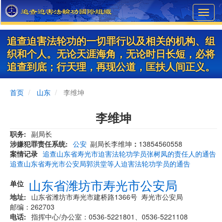
Skip
Toggl
to
navig
main
content
追查迫害法轮功的一切罪行以及相关的机构、组
织和个人。无论天涯海角，无论时日长短，必将
追查到底；行天理，再现公道，匡扶人间正义。
首页
山东
李维坤
李维坤
职务
副局长
涉嫌犯罪责任系统
公安
副局长李维坤
：
13854560558
案情记录
追查山东省寿光市迫害法轮功学员张树凤的责任人的通告
追查山东省寿光市公安局郭洪堂等人迫害法轮功学员的通告
山东省潍坊市寿光市公安局
单位
地址
山东省潍坊市寿光市建桥路1366号 寿光市公安局
邮编：262703
电话
指挥中心/办公室：0536-5221801、0536-5221108