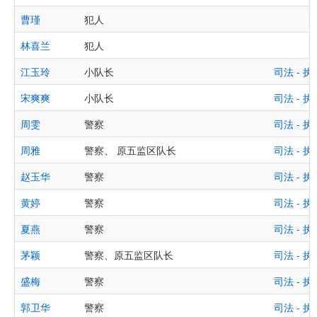
曹瑾
犯人
林喜兰
犯人
江玉玲
小队长
司法 -
宋爽爽
小队长
司法 -
周雯
警察
司法 -
周雅
警察、 原五监区队长
司法 -
赵玉华
警察
司法 -
黄婷
警察
司法 -
夏燕
警察
司法 -
茅颖
警察、原五监区队长
司法 -
盛梅
警察
司法 -
郭卫华
警察
司法 -