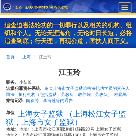
Skip
Toggl
to
navig
main
content
追查迫害法轮功的一切罪行以及相关的机构、组
织和个人。无论天涯海角，无论时日长短，必将
追查到底；行天理，再现公道，匡扶人间正义。
首页
上海
江玉玲
江玉玲
职务
小队长
涉嫌犯罪责任系统
追查上海市女子监狱迫害法轮功学员的责任人
司法 - 执行机构（包括监狱，劳教所，教养院、劳改队）
桂晓民、
案情记录
阚春芳、李海莲等的通告
上海女子监狱 （上海松江女子监
单位
狱，上海市女子监狱）
地址
地址1：上海市松江区泗泾镇张泾路29号 上海女子监狱
地址2：上海市松江区泗泾镇张泾路1601号 上海市女子监狱