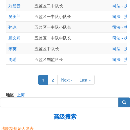
刘碧云
五监区二中队长
司法 -
吴美兰
五监区一中队小队长
司法 -
孙冰
五监区一中队小队长
司法 -
顾文莉
五监区一中队中队长
司法 -
宋英
五监区中队长
司法 -
周瑶
五监区副监区长
司法 -
Pagination
Current
1
Page
2
Next
Next ›
Last
Last »
page
page
page
地区
上海
搜索
高级搜索
法轮功创始人发表