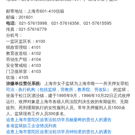
邮寄地址：上海市601-410信箱
邮编：201601
电话
021-57615998、021-57616356、021-57615595
传真：021-57616779
分机号：
一监区监区长：4100
狱政管理组：4101
教育改造组：4102
劳动生产组：4104
安全警戒组：4103
门卫值班室：4103
吹场：4105
涉嫌单位责任系统
上海市女子监狱为上海市唯一一所关押女罪犯
司法 - 执行机构（包括监狱，劳教所，教养院、劳改队）
的监狱，
坐落于松江区泗泾镇，建于1995年9月，1996年10月22日正式收押
运行。收押对象是上海市各级人民法院判决生效的有期徒刑、无期
徒刑、死刑缓期执行的女性服刑人员。常年关押服刑人员1500余
人。监狱现有工作人员300多名。
追查上海市普陀区迫害法轮功学员杨曼晔的责任人的通告
各省监狱奴工企业情况列表
追查上海市普陀区迫害法轮功学员钟怡君的责任人的通告