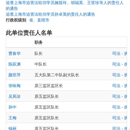
追查上海市迫害法轮功学员施筱玲、胡福英、王世珍等人的责任人
的通告
追查上海市迫害法轮功学员孙卓英的责任人的通告
行政权级别
省、直辖市
此单位责任人名单
职务
曹春华
队长
司法 -
陈跃渊
中队长
司法 -
颜世萍
五大队第二中队副大队长
司法 -
张咏梅
原三监区监区长
司法 -
吴凤珍
原五监区队长
司法 -
孙中
原五监区队长
司法 -
王梅
原五监区队长
司法 -
钱丽
原五监区队长
司法 -