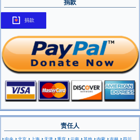
捐款
捐款
责任人
中央
北京
上海
天津
重庆
云南
其他
内蒙
吉林
四川