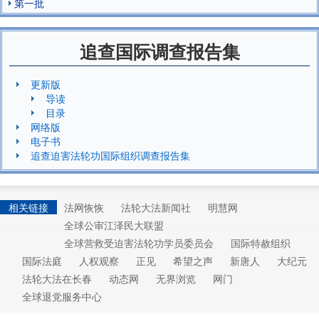
第一批
追查国际调查报告集
更新版
导读
目录
网络版
电子书
追查迫害法轮功国际组织调查报告集
相关链接
法网恢恢
法轮大法新闻社
明慧网
全球公审江泽民大联盟
全球营救受迫害法轮功学员委员会
国际特赦组织
国际法庭
人权观察
正见
希望之声
新唐人
大纪元
法轮大法在长春
动态网
无界浏览
网门
全球退党服务中心