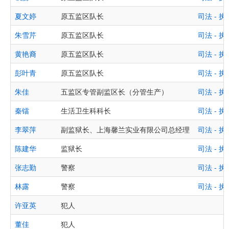
夏文婷
原五监区队长
司法 -
朱雪芹
原五监区队长
司法 -
黄艳裔
原五监区队长
司法 -
彭叶青
原五监区队长
司法 -
朱佳
五监区专管副监区长（分管生产）
司法 -
秦镭
生活卫生科科长
司法 -
李翠萍
副监狱长、上海馨兰实业有限公司总经理
司法 -
陈建华
监狱长
司法 -
张志勤
警察
司法 -
林露
警察
司法 -
许亚英
犯人
董佳
犯人