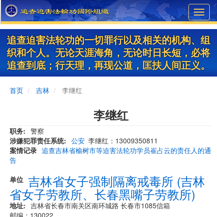
Skip
Toggl
to
navig
main
content
追查迫害法轮功的一切罪行以及相关的机构、组
织和个人。无论天涯海角，无论时日长短，必将
追查到底；行天理，再现公道，匡扶人间正义。
首页
吉林
李继红
李继红
职务
警察
涉嫌犯罪责任系统
公安
李继红：13009350811
案情记录
追查吉林省榆树市等迫害法轮功学员崔占云的责任人的通
告
吉林省女子强制隔离戒毒所 (吉林
单位
省女子劳教所、长春黑嘴子劳教所)
地址
吉林省长春市南关区南环城路 长春市1085信箱
邮编：130022