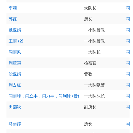
李颖
大队长
司
郭薇
所长
司
戴亚娟
一小队管教
司
王丽 (2)
一小队管教
司
阎丽风
一大队长
司
周煊夷
检察官
司
段亚娟
管教
司
周占红
一大队狱警
司
闫丽峰，闫立丰，闫力丰，闫利锋 (音)
一大队队长
司
田燕秋
副所长
司
马丽婷
所长
司