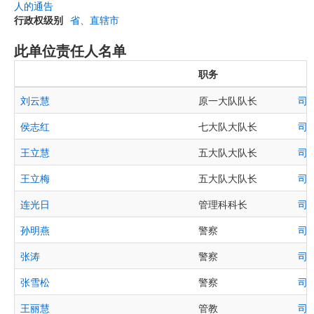
人的通告
行政权级别
省、直辖市
此单位责任人名单
职务
刘云慧
原一大队队长
司
侯志红
七大队大队长
司
王立慧
五大队大队长
司
王立梅
五大队大队长
司
连光日
管理科科长
司
孙明燕
警察
司
张涛
警察
司
张雪松
警察
司
王丽慧
管教
司