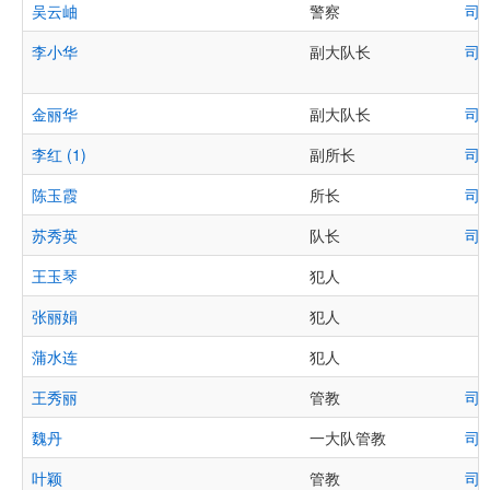
吴云岫
警察
司
李小华
副大队长
司
金丽华
副大队长
司
李红 (1)
副所长
司
陈玉霞
所长
司
苏秀英
队长
司
王玉琴
犯人
张丽娟
犯人
蒲水连
犯人
王秀丽
管教
司
魏丹
一大队管教
司
叶颖
管教
司