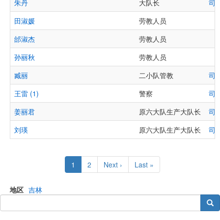
朱丹
大队长
司
田淑媛
劳教人员
邰淑杰
劳教人员
孙丽秋
劳教人员
臧丽
二小队管教
司
王雷 (1)
警察
司
姜丽君
原六大队生产大队长
司
刘瑛
原六大队生产大队长
司
Pagination
Current
1
Page
2
Next
Next ›
Last
Last »
page
page
page
地区
吉林
搜索