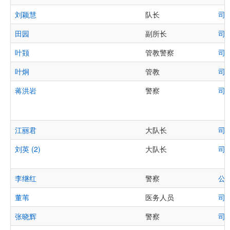
刘颖慧
队长
司
田园
副所长
司
叶颎
管教警察
司
叶炯
管教
司
蒋洪岩
警察
司
江丽君
大队长
司
刘英 (2)
大队长
司
李继红
警察
公
董苇
医务人员
司
张晓辉
警察
司