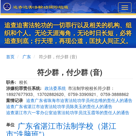
Skip
Toggl
to
navig
main
content
追查迫害法轮功的一切罪行以及相关的机构、组
织和个人。无论天涯海角，无论时日长短，必将
追查到底；行天理，再现公道，匡扶人间正义。
首页
广东
符少群，付少群 (音)
符少群，付少群 (音)
职务
校长
涉嫌犯罪责任系统
政法委系统
市法制学校校长符少群：
18927677933、13702882620、0759-3390921、0759-3888862
案情记录
追查广东省珠海市迫害法轮功学员何志维的责任人的通告
追查广东省湛江市迫害法轮功学员陈美玉的责任人的通告
追查湛江市六一零办公室迫害法轮功学员沈玉霞等的责任人的通告
广东省湛江市法制学校（湛江
单位
市“洗脑班”）