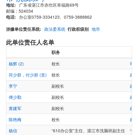
地址
广东省湛江市赤坎区幸福路69号
邮编：524034
电话
办公室0759-3334123、0759-3888862
涉嫌单位责任系统
政法委系统
行政权级别
地市
此单位责任人名单
职务
杨辉 (2)
校长
司
符少群，付少群 (音)
校长
政
李宁
副校长
政
傅少勤
副校长
政
黄建军
副校长
政
陈艳梅
校长
政
杨信
“610办公室”主任、湛江市洗脑班副主任
“