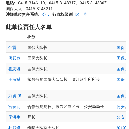
电话
0415-3146110、0415-3148317、0415-3148307
国保大队：0415-3148211
涉嫌单位责任系统
公安
行政权级别
区、县
此单位责任人名单
职务
邵雷
国保大队长
国保、
唐殿良
国保大队长
国保、
崔忠贤
国保大队长
国保、
王海斌
振兴分局国保大队队长、临江派出所所长
国保、
刘勇 (5)
国保大队长
国保、
宫春莉
合作分局局长、振兴区副区长、公安局局长
公安
,
季洪生
局长
公安
杜智锋
维稳大队副大队长
“610