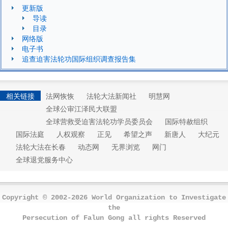
更新版
导读
目录
网络版
电子书
追查迫害法轮功国际组织调查报告集
相关链接
法网恢恢
法轮大法新闻社
明慧网
全球公审江泽民大联盟
全球营救受迫害法轮功学员委员会
国际特赦组织
国际法庭
人权观察
正见
希望之声
新唐人
大纪元
法轮大法在长春
动态网
无界浏览
网门
全球退党服务中心
Copyright © 2002-2026 World Organization to Investigate
the
Persecution of Falun Gong all rights Reserved