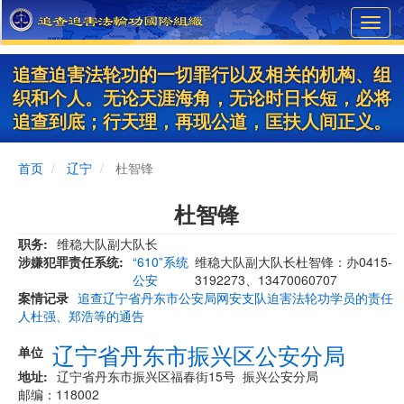
Skip
Toggl
to
navig
main
content
追查迫害法轮功的一切罪行以及相关的机构、组
织和个人。无论天涯海角，无论时日长短，必将
追查到底；行天理，再现公道，匡扶人间正义。
首页
辽宁
杜智锋
杜智锋
职务
维稳大队副大队长
涉嫌犯罪责任系统
“610”系统
维稳大队副大队长杜智锋：办0415-
公安
3192273、13470060707
案情记录
追查辽宁省丹东市公安局网安支队迫害法轮功学员的责任
人杜强、郑浩等的通告
辽宁省丹东市振兴区公安分局
单位
地址
辽宁省丹东市振兴区福春街15号 振兴公安分局
邮编：118002