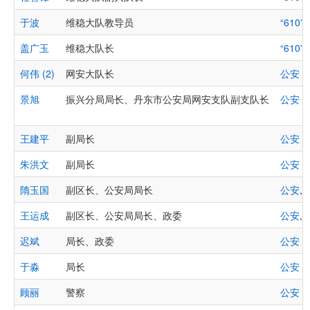
于波
维稳大队教导员
“610
盖广玉
维稳大队长
“610
何伟 (2)
网安大队长
公安
景旭
振兴分局局长、丹东市公安局网安支队副支队长
公安
王建平
副局长
公安
朱洪文
副局长
公安
隋玉国
副区长、公安局局长
公安
,
王运成
副区长、公安局局长、政委
公安
,
迟斌
局长、政委
公安
于淼
局长
公安
顾丽
警察
公安