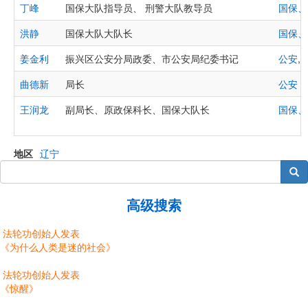
丁峰
国保大队指导员、 刑警大队教导员
国保、
洪静
国保大队大队长
国保、
姜金利
振兴区公安分局政委、市公安局纪委书记
公安
,
曲德新
局长
公安
王润龙
副局长、原政保科长、国保大队长
国保、
地区
辽宁
搜索
高级搜索
法轮功创始人发表
《为什么人类是迷的社会》
法轮功创始人发表
《惊醒》