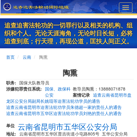
Skip
Toggl
to
navig
main
content
追查迫害法轮功的一切罪行以及相关的机构、组
织和个人。无论天涯海角，无论时日长短，必将
追查到底；行天理，再现公道，匡扶人间正义。
首页
云南
陶熏
陶熏
职务
国保大队教导员
涉嫌犯罪责任系统
国保、政保科
教导员陶熏：13888071878
公安
案情记录
追查云南省昆明市盘
龙区公安分局副局长姚琨等迫害法轮功学员的通告
追查云南省昆明市迫害法轮功学员朱德超一家的责任人的通告
追查云南省昆明市五华区迫害法轮功学员刘艳的责任人的通告
云南省昆明市五华区公安分局
单位
地址
云南省昆明市五华区普吉街道小屯路805号 五华公安分局