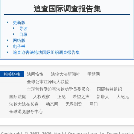
追查国际调查报告集
更新版
导读
目录
网络版
电子书
追查迫害法轮功国际组织调查报告集
相关链接
法网恢恢
法轮大法新闻社
明慧网
全球公审江泽民大联盟
全球营救受迫害法轮功学员委员会
国际特赦组织
国际法庭
人权观察
正见
希望之声
新唐人
大纪元
法轮大法在长春
动态网
无界浏览
网门
全球退党服务中心
Copyright © 2002-2026 World Organization to Investigate