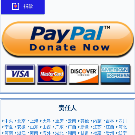
捐款
责任人
中央
北京
上海
天津
重庆
云南
其他
内蒙
吉林
四川
宁夏
安徽
山东
山西
广东
广西
新疆
江苏
江西
河北
河南
浙江
海南
海外
湖北
湖南
甘肃
福建
贵州
辽宁