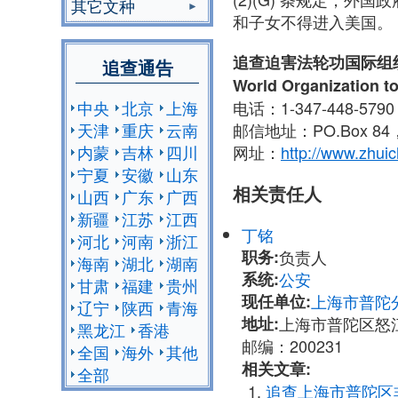
其它文种
和子女不得进入美国。
追查迫害法轮功国际组
追查通告
World Organization to
电话：1-347-448-579
中央
北京
上海
邮信地址：PO.Box 84，N
天津
重庆
云南
网址：
http://www.zhuic
内蒙
吉林
四川
宁夏
安徽
山东
相关责任人
山西
广东
广西
新疆
江苏
江西
丁铭
河北
河南
浙江
职务:
负责人
海南
湖北
湖南
系统:
公安
甘肃
福建
贵州
现任单位:
上海市普陀
辽宁
陕西
青海
地址:
上海市普陀区怒江
黑龙江
香港
邮编：200231
全国
海外
其他
相关文章:
全部
追查上海市普陀区