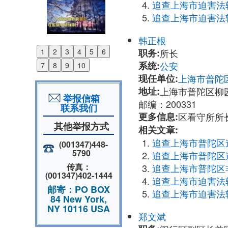
追查上海市迫害法
追查上海市迫害法
韩正根
职务:
所长
1
2
3
4
5
6
Previous
系统:
公安
7
8
9
10
Next
现任单位:
上海市普陀
地址:
上海市普陀区柳园
举报信箱
邮编：200331
联系我们
更多信息:
区看守所所长韩
其他举报方式
相关文章:
追查上海市普陀区
(001347)448-
5790
追查上海市普陀区
传真：
追查上海市普陀区
(001347)402-1444
追查上海市迫害法
邮寄：PO BOX
追查上海市迫害法
84 New York,
NY 10116 USA
郑文斌