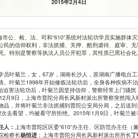
2015年2月4日
上海市公、检、法、司和“610”系统对法轮功学员实施群体
公民的信仰权利，非法抓捕、关押、酷刑虐待、庭审、无
死。特别是警察等执法人员公开犯罪，其性质已黑社会化
学员叶菊兰，女，67岁，湖南长沙人，原湖南广播电台工程
路。叶菊兰1998年开始修炼法轮功后，全身各种疾病不
共开始迫害法轮功后，叶菊兰因坚持信仰，警察经常上门骚扰，
年12月9日，上海市普陀分局长风新村派出所警察突然闯
物品，并将叶菊兰非法抓捕到普陀公安局分局，之后送到
次去看望，均被看守所拒绝。2015年1月9日，叶菊兰
上海市普陀区区委“610”办主任、区防范办主任（
任人：
院检察长
；上海市普陀分局长风新村派出所所长
杨恒进
丁