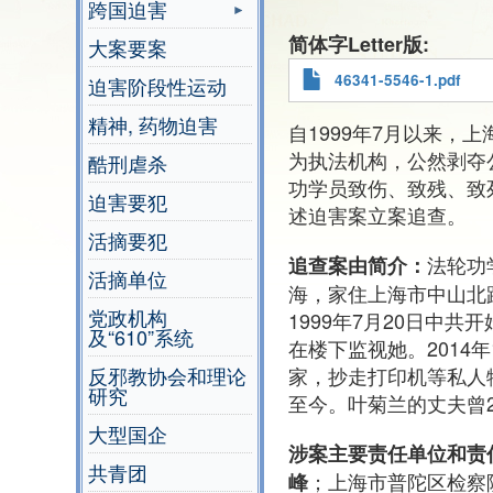
跨国迫害
简体字Letter版
大案要案
46341-5546-1.pdf
迫害阶段性运动
精神, 药物迫害
自1999年7月以来，
为执法机构，公然剥夺
酷刑虐杀
功学员致伤、致残、致
迫害要犯
述迫害案立案追查。
活摘要犯
法轮功
追查案由简介：
活摘单位
海，家住上海市中山北
党政机构
1999年7月20日中
及“610”系统
在楼下监视她。2014
家，抄走打印机等私人
反邪教协会和理论
研究
至今。叶菊兰的丈夫曾2
大型国企
涉案主要责任单位和责
共青团
；上海市普陀区检察
峰