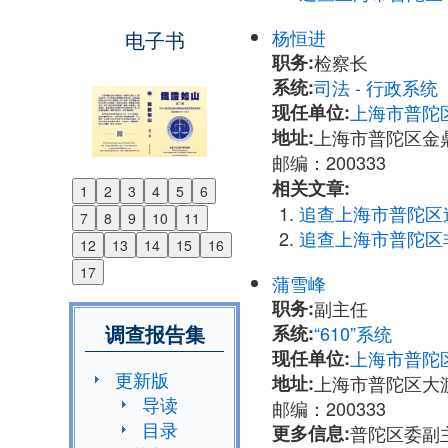
杨恒进
电子书
职务:
检察长
系统:
司法 - 行政系
现任单位:
上海市普陀
地址:
上海市普陀区金
邮编：200333
相关文章:
1
2
3
4
5
6
Previous
追查上海市普陀区
7
8
9
10
11
Next
追查上海市普陀区
12
13
14
15
16
17
蒲雪峰
职务:
副主任
调查报告集
系统:
“610”系统
现任单位:
上海市普陀区
更新版
地址:
上海市普陀区大渡
导读
邮编：200333
目录
更多信息:
普陀区委副主任