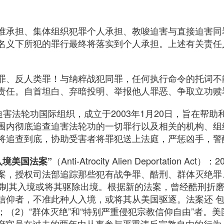
谁承担、集体组织犯罪个人承担、教唆迫害与直接迫害同
名义下所犯的罪行最终将落实到个人承担。上述有关责任
罪、反人类罪！与纳粹战犯同罪，任何执行命令的托词不
责任。自首坦白、弃暗投明、举报他人罪恶、争取立功赎
迫害法轮功国际组织，成立于2003年1月20日，旨在帮
围内彻底追查迫害法轮功的一切罪行以及相关的机构、组
将追查到底，协助受害者将罪犯送上法庭，严惩凶手，警
（Anti-Atrocity Alien Deportation A
入境美国法案”
案，授权司法部追踪那些犯有战争罪、酷刑、群体灭绝罪
限制其入境或将其驱除出境。根据新的法案，曾经酷刑折
信仰者，不准此种人入境，或将其从美国驱逐。法案还 包
（2）“群体灭绝”和“特别严重侵犯宗教信仰自由”者。美国移
外国政府官员在过去的两年中从事参与严重违反宗教自由的行