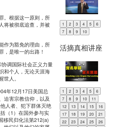
罪。根据这一原则，所
人将被彻底追查，并被
1
2
3
4
5
6
Previous
7
8
9
10
Next
能作为豁免的理由，所
活摘真相讲座
罪，是唯一的出路！
助和协调国际社会正义力量
织和个人，无论天涯海
醒世人。
ct）：2004年12月17日美国总
1
2
3
4
5
6
Previous
、迫害宗教信仰，以及
7
8
9
10
11
Next
磨他人者、犯下群体灭绝
12
13
14
15
16
括（1）在国外参与实
17
18
19
20
21
民归化法第212(a)
22
23
24
25
26
为，他们以及他们的家属