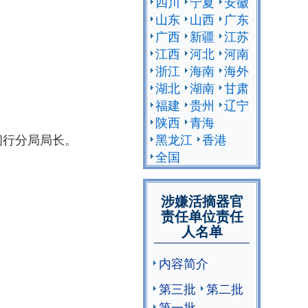
四川
宁夏
安徽
山东
山西
广东
广西
新疆
江苏
江西
河北
河南
浙江
海南
海外
湖北
湖南
甘肃
福建
贵州
辽宁
陕西
青海
闵行分局局长。
黑龙江
香港
全国
涉嫌活摘器官
责任单位责任
人名单
内容简介
第三批
第二批
第一批