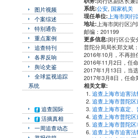
职务:
闵行区副区长兼
系统:
公安
,
国家机关
图片视频
现任单位:
上海市闵行
个案综述
地址:
上海市闵行区沪闵
特别通告
邮编：201199
重点案例
更多信息:
闵行区公安分局
普陀分局局长郑文斌：021
追查特刊
2016年10月，不
各界反响
2016年11月2日
舆论史鉴
2017年1月13日，
全球监视追踪
2017年3月8日，
系统
相关文章:
追查上海市迫害法
追查上海市普陀区
追查上海市嘉定、
追查国际
追查上海市普陀区
活摘真相
追查上海市普陀区
一周追查动态
追查上海市迫害法
举报信箱