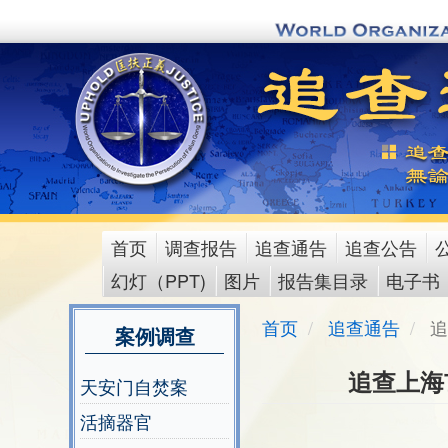
Skip
to
main
content
首页
调查报告
追查通告
追查公告
main
幻灯（PPT)
图片
报告集目录
电子书
menu
首页
追查通告
追
案例调查
追查上海
天安门自焚案
活摘器官