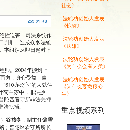
社会》
法轮功创始人发表
253.31 KB
《惊醒》
灭绝性迫害，司法系统作
法轮功创始人发表
罪判刑，造成众多法轮
《法难》
。本组织从即日起对下
法轮功创始人发表
《为什么会有人类》
师。2004年搬到上
治而愈，身心受益。自
法轮功创始人发表
“610办公室”的人就住
《为什么要救度众
入叶菊兰家中，非法抄
生》
普陀区看守所非法关押
被非法批捕。
重点视频系列
兼）
，副主任
谷裕冬
蒲雪
；普陀区看守所所长
铭