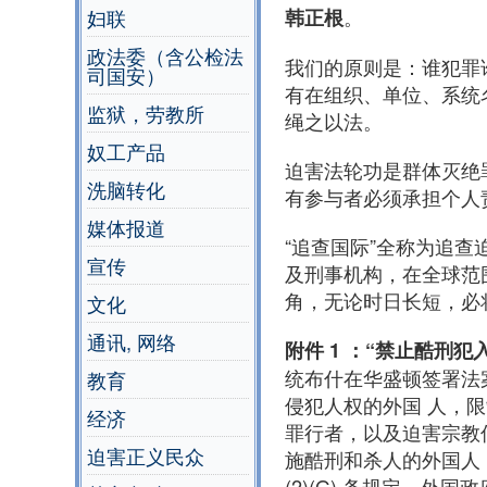
。
韩正根
妇联
政法委（含公检法
我们的原则是：谁犯罪
司国安）
有在组织、单位、系统
监狱，劳教所
绳之以法。
奴工产品
迫害法轮功是群体灭绝
洗脑转化
有参与者必须承担个人
媒体报道
“追查国际”全称为追查
宣传
及刑事机构，在全球范
角，无论时日长短，必
文化
通讯, 网络
附件 1 ：“禁止酷刑犯
统布什在华盛顿签署法
教育
侵犯人权的外国 人，
经济
罪行者，以及迫害宗教
迫害正义民众
施酷刑和杀人的外国人；
(2)(G) 条规定，