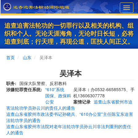
Skip
Toggl
to
navig
main
content
追查迫害法轮功的一切罪行以及相关的机构、组
织和个人。无论天涯海角，无论时日长短，必将
追查到底；行天理，再现公道，匡扶人间正义。
首页
山东
吴泽本
吴泽本
职务
国保大队警察、反邪教科
涉嫌犯罪责任系统
“610”系统
吴泽本
：
办0532-66585575、手
国保、政保科
机13606307778
公安
案情记录
追查山东省胶州市迫
害法轮功学员孙云川的责任人的通告
追查山东省胶州市政法委书记孙晓兵、“610办公室”主任陈宝东迫害
法轮功学员的通告
追查山东省胶州市法院对老年法轮功学员孙云川非法判重刑的责任
人的通告