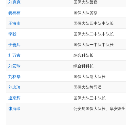
刘克克
国保大队警察
姜楠楠
国保大队警察
王海南
国保大队四中队中队长
李毅
国保大队二中队中队长
于善兵
国保大队一中队中队长
杜万古
综合科队长
刘爱玲
综合科科长
刘林华
国保大队副大队长
刘忠珍
国保大队教导员
逄京辉
国保大队三中队长
张海琛
公安局国保大队长、阜安派出