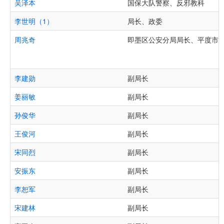
吴泽本
国保大队警察、反邪教科
李世明（1）
局长、政委
周兆奇
即墨区公安分局局长、平度市
李建勋
副局长
姜丽敏
副局长
孙俊华
副局长
王俊河
副局长
宋同烈
副局长
安振东
副局长
李恕军
副局长
宋建林
副局长