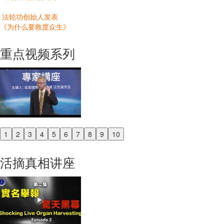
法轮功创始人发表
《为什么要救度众生》
重点视频系列
1
2
3
4
5
6
7
8
9
10
Previous
Next
活摘真相讲座