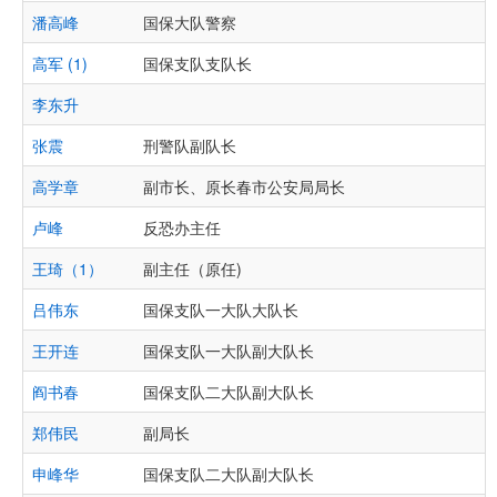
潘高峰
国保大队警察
高军 (1)
国保支队支队长
李东升
张震
刑警队副队长
高学章
副市长、原长春市公安局局长
卢峰
反恐办主任
王琦（1）
副主任（原任)
吕伟东
国保支队一大队大队长
王开连
国保支队一大队副大队长
阎书春
国保支队二大队副大队长
郑伟民
副局长
申峰华
国保支队二大队副大队长