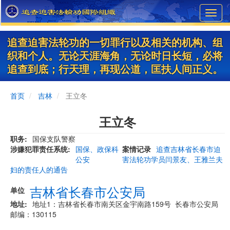
Skip
Toggl
to
navig
main
content
追查迫害法轮功的一切罪行以及相关的机构、组
织和个人。无论天涯海角，无论时日长短，必将
追查到底；行天理，再现公道，匡扶人间正义。
首页
吉林
王立冬
王立冬
职务
国保支队警察
涉嫌犯罪责任系统
国保、政保科
案情记录
追查吉林省长春市迫
公安
害法轮功学员闫景友、王雅兰夫
妇的责任人的通告
吉林省长春市公安局
单位
地址
地址1：吉林省长春市南关区金宇南路159号 长春市公安局
邮编：130115