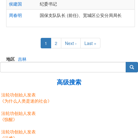
侯建国
纪委书记
周春明
国保支队队长 (前任)、宽城区公安分局局长
Pagination
Current
1
Page
2
Next
Next ›
Last
Last »
page
page
page
地区
吉林
搜索
高级搜索
法轮功创始人发表
《为什么人类是迷的社会》
法轮功创始人发表
《惊醒》
法轮功创始人发表
《法难》