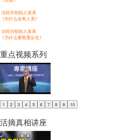
法轮功创始人发表
《为什么会有人类》
法轮功创始人发表
《为什么要救度众生》
重点视频系列
1
2
3
4
5
6
7
8
9
10
Previous
Next
活摘真相讲座