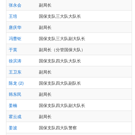
张永会
副局长
王培
国保支队三大队大队长
唐庆华
副局长
冯曹钜
国保支队三大队副大队长
于英
副局长（分管国保大队）
徐滨涛
国保支队四大队大队长
王卫东
副局长
陈龙 (2)
国保支队四大队副队长
韩东民
副局长
姜楠
国保支队四大队副大队长
霍云成
副局长
姜波
国保支队四大队警察