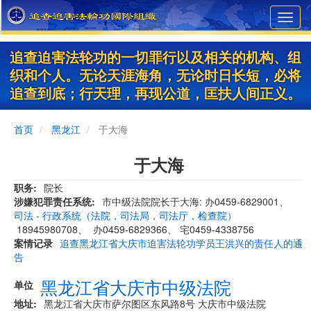
Skip
Toggl
to
navig
main
content
追查迫害法轮功的一切罪行以及相关的机构、组
织和个人。无论天涯海角，无论时日长短，必将
追查到底；行天理，再现公道，匡扶人间正义。
首页
黑龙江
于大海
于大海
职务
院长
涉嫌犯罪责任系统
市中级法院院长于大海: 办0459-6829001、
司法 - 行政系统（法院，司法局，司法厅，检查院）
18945980708、 办0459-6829366、 宅0459-4338756
案情记录
追查黑龙江省大庆市迫害法轮功学员王洪兴的责任人的通
告
黑龙江省大庆市中级法院
单位
地址
黑龙江省大庆市萨尔图区东风路8号 大庆市中级法院