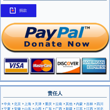
捐款
责任人
中央
北京
上海
天津
重庆
云南
其他
内蒙
吉林
四川
宁夏
安徽
山东
山西
广东
广西
新疆
江苏
江西
河北