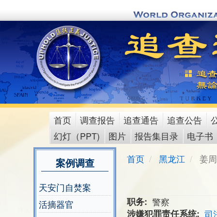
Skip
to
main
content
首页
调查报告
追查通告
追查公告
main
幻灯（PPT)
图片
报告集目录
电子书
menu
首页
黑龙江
姜周
案例调查
天安门自焚案
职务
警察
活摘器官
涉嫌犯罪责任系统
司