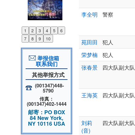
李全明
警察
1
2
3
4
5
6
Previous
7
8
9
10
苑田田
犯人
Next
荣梦楠
犯人
举报信箱
联系我们
张春景
四大队副大队
其他举报方式
(001347)448-
5790
王海英
四大队副大队
传真：
(001347)402-1444
邮寄：PO BOX
84 New York,
刘莉
四大队副大队
NY 10116 USA
(音)