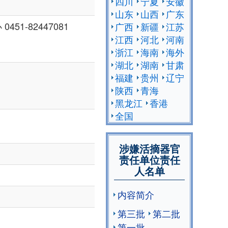
四川
宁夏
安徽
山东
山西
广东
51-82447081
广西
新疆
江苏
江西
河北
河南
浙江
海南
海外
湖北
湖南
甘肃
福建
贵州
辽宁
陕西
青海
黑龙江
香港
全国
涉嫌活摘器官
责任单位责任
人名单
内容简介
第三批
第二批
第一批