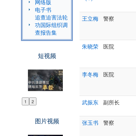
网络版
电子书
追查迫害法轮
王立梅
警察
功国际组织调
查报告集
朱晓荣
医院
短视频
李冬梅
医院
武振东
副所长
1
2
Previous
Next
图片视频
张玉书
警察