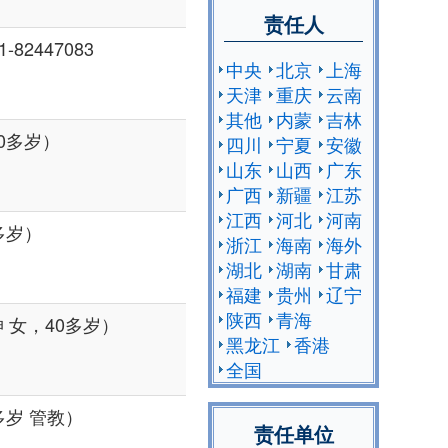
责任人
82447083
中央
北京
上海
天津
重庆
云南
其他
内蒙
吉林
0多岁）
四川
宁夏
安徽
山东
山西
广东
广西
新疆
江苏
江西
河北
河南
多岁）
浙江
海南
海外
湖北
湖南
甘肃
福建
贵州
辽宁
陕西
青海
 女，40多岁）
黑龙江
香港
全国
多岁 管教）
责任单位