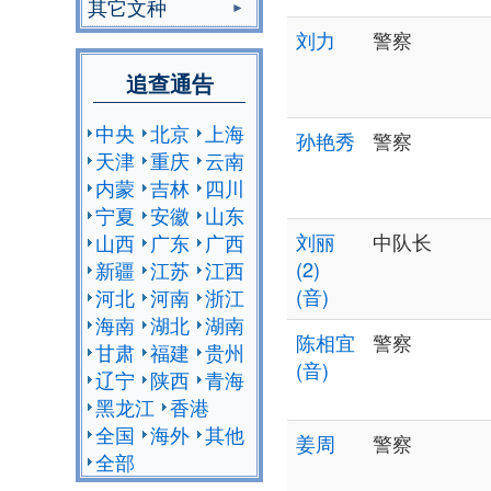
其它文种
刘力
警察
追查通告
中央
北京
上海
孙艳秀
警察
天津
重庆
云南
内蒙
吉林
四川
宁夏
安徽
山东
刘丽
中队长
山西
广东
广西
(2)
新疆
江苏
江西
(音)
河北
河南
浙江
海南
湖北
湖南
陈相宜
警察
甘肃
福建
贵州
(音)
辽宁
陕西
青海
黑龙江
香港
全国
海外
其他
姜周
警察
全部