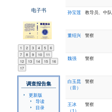
电子书
孙宝莲
教导员、中队
董绍兴
警察
1
2
3
4
5
6
Previous
7
8
9
10
11
Next
魏强
警察
12
13
14
15
16
17
白玉昆
警察
调查报告集
（音）
更新版
导读
王冰
警察
目录
（1）