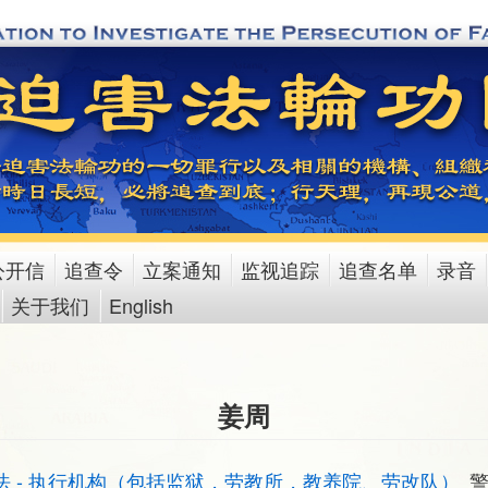
公开信
追查令
立案通知
监视追踪
追查名单
录音
关于我们
English
姜周
法 - 执行机构（包括监狱，劳教所，教养院、劳改队）
警