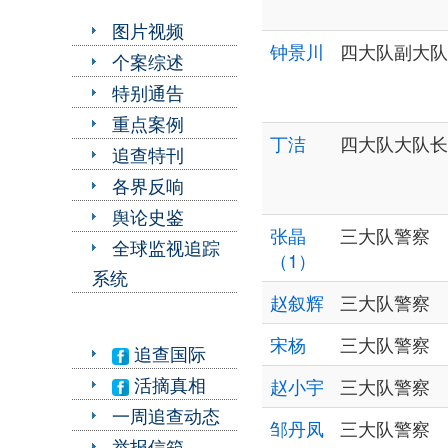
图片视频
钟景川
四大队副大队
个案综述
特别通告
重点案例
丁洁
四大队大队长
追查特刊
各界反响
舆论史鉴
张晶
三大队警察
全球监视追踪
（1）
系统
赵叙辉
三大队警察
宋杨
三大队警察
追查国际
活摘真相
赵小宇
三大队警察
一周追查动态
邹丹凤
三大队警察
举报信箱