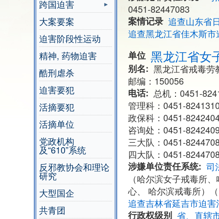
跨国迫害
0451-82447083
大案要案
案情记录
追查山东省
追查黑龙江省佳木斯市
迫害阶段性运动
黑龙江省女
精神, 药物迫害
单位
别名
黑龙江省戒毒劳
酷刑虐杀
邮编：150056
迫害要犯
电话
总机：0451-824
管理科：0451-824131
活摘要犯
政保科：0451-824240
活摘单位
咨询处：0451-824240
党政机构
三大队：0451-824470
及“610”系统
四大队：0451-8244708
涉嫌单位责任系统
司
反邪教协会和理论
研究
（哈尔滨女子戒毒所、
心、 哈尔滨戒毒所）
大型国企
追查吉林省延吉市迫害
共青团
行政权级别
省、直辖