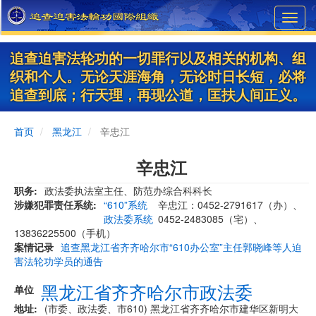
Skip
Toggl
to
navig
main
content
追查迫害法轮功的一切罪行以及相关的机构、组
织和个人。无论天涯海角，无论时日长短，必将
追查到底；行天理，再现公道，匡扶人间正义。
首页
黑龙江
辛忠江
辛忠江
职务
政法委执法室主任、防范办综合科科长
涉嫌犯罪责任系统
“610”系统
辛忠江：0452-2791617（办）、
政法委系统
0452-2483085（宅）、
13836225500（手机）
案情记录
追查黑龙江省齐齐哈尔市“610办公室”主任郭晓峰等人迫
害法轮功学员的通告
黑龙江省齐齐哈尔市政法委
单位
地址
(市委、政法委、市610) 黑龙江省齐齐哈尔市建华区新明大