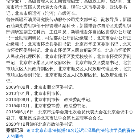
论专业），高级管理人员工商管理硕士，高级政工师、经济师。北
京市第十五届人民代表大会代表。现任北京市委常委、政法委书
记，北京市蓟运河（泃河）市级河长。
曾任新疆石油局研究院劳动服务公司党支部书记、副教导员，新疆
石油局党委组织部干部管理科副科长，新疆维吾尔自治区党委组织
部调研室副主任科员、主任科员，新疆维吾尔自治区党委办公厅秘
书一处助理调研员，司法部办公厅副处级秘书，北京市委办公厅正
处级秘书，北京市怀柔县委副书记，北京市怀柔区委副书记，北京
市怀柔区委副书记、北京市怀柔区人民政府副区长、北京市怀柔区
人民政府代理区长、北京市怀柔区委党校校长，北京市怀柔区委副
书记、北京市怀柔区人民政府区长，北京市顺义区委副书记、北京
市顺义区人民政府副区长、北京市顺义区人民政府代理区长，北京
市顺义区委副书记、北京市顺义区人民政府区长、区政府党组书
记。
2009年02月，北京市顺义区委书记。
2013年01月，北京市副市长。
2013年08月，北京市副市长、政法委副书记。
2015年10月，北京市委常委、政法委书记。
2016年6月6日，北京市法学会第七次会员代表大会在北京会议中心
召开。张延昆当选北京市法学会第七届理事会会长。
2020年12月卸任北京市政法委书记
案情记录
追查北京市非法抓捕46名起诉江泽民的法轮功学员的责任
人的通告