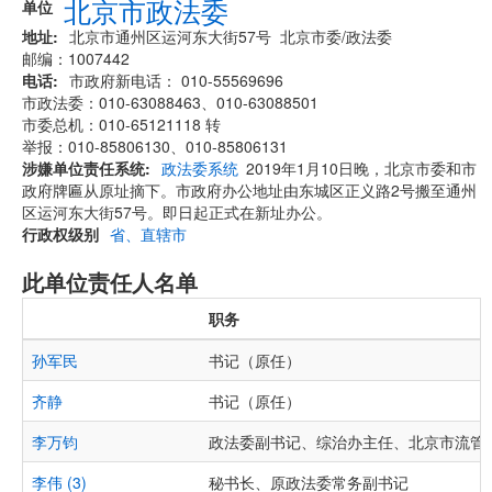
北京市政法委
单位
地址
北京市通州区运河东大街57号 北京市委/政法委
邮编：1007442
电话
市政府新电话： 010-55569696
市政法委：010-63088463、010-63088501
市委总机：010-65121118 转
举报：010-85806130、010-85806131
涉嫌单位责任系统
政法委系统
2019年1月10日晚，北京市委和市
政府牌匾从原址摘下。市政府办公地址由东城区正义路2号搬至通州
区运河东大街57号。即日起正式在新址办公。
行政权级别
省、直辖市
此单位责任人名单
职务
孙军民
书记（原任）
齐静
书记（原任）
李万钧
政法委副书记、综治办主任、北京市流管
李伟 (3)
秘书长、原政法委常务副书记