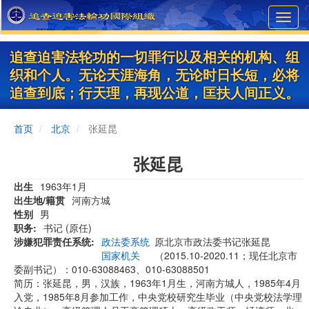
Skip
Toggl
to
navig
main
content
追查迫害法轮功的一切罪行以及相关的机构、组
织和个人。无论天涯海角，无论时日长短，必将
追查到底；行天理，再现公道，匡扶人间正义。
首页
北京
张延昆
张延昆
出生
1963年1月
出生地/籍贯
河南方城
性别
男
职务
书记 (原任)
涉嫌犯罪责任系统
政法委系统
原北京市政法委书记张延昆
国家机关
（2015.10-2020.11；现任北京市
委副书记）：010-63088463、010-63088501
简历：张延昆，男，汉族，1963年1月生，河南方城人，1985年4月
入党，1985年8月参加工作，中央党校研究生毕业（中央党校法学理