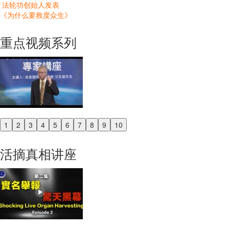
法轮功创始人发表
《为什么要救度众生》
重点视频系列
1
2
3
4
5
6
7
8
9
10
Previous
Next
活摘真相讲座