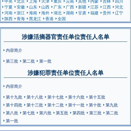
中央
北京
上海
天津
重庆
云南
其他
内蒙
吉林
四川
宁夏
安徽
山东
山西
广东
广西
新疆
江苏
江西
河北
河南
浙江
海南
海外
湖北
湖南
甘肃
福建
贵州
辽宁
陕西
青海
黑龙江
香港
全国
涉嫌活摘器官责任单位责任人名单
内容简介
第三批
第二批
第一批
涉嫌犯罪责任单位责任人名单
内容简介
第十九批
第十八批
第十七批
第十六批
第十五批
第十四批
第十三批
第十二批
第十一批
第十批
第九批
第八批
第七批
第六批
第五批
第四批
第三批
第二批
第一批