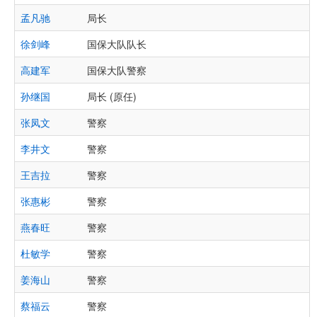
孟凡驰
局长
徐剑峰
国保大队队长
高建军
国保大队警察
孙继国
局长 (原任)
张凤文
警察
李井文
警察
王吉拉
警察
张惠彬
警察
燕春旺
警察
杜敏学
警察
姜海山
警察
蔡福云
警察