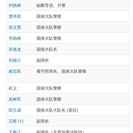
刘艳林
副教导员、片警
贾伟英
国保大队警察
徐文慧
国保大队警察
齐柏林
国保大队警察
宋海龙
国保大队长
刘海江
副局长
郝忠民
看守所所长、国保大队警察
杜义
国保大队警察
高树军
国保大队警察
田立成
国保大队大队长 (原任)
王辉 (1)
副局长
王春江
副局长（主管迫害法轮功）