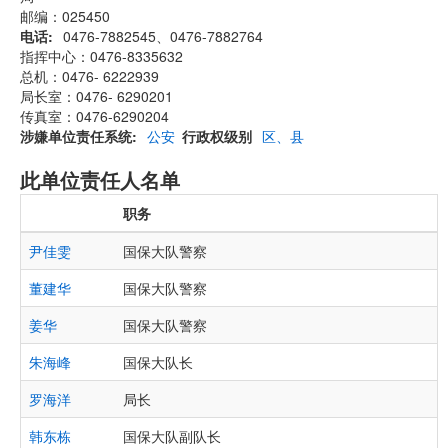
邮编：025450
电话
0476-7882545、0476-7882764
指挥中心：0476-8335632
总机：0476- 6222939
局长室：0476- 6290201
传真室：0476-6290204
涉嫌单位责任系统
公安
行政权级别
区、县
此单位责任人名单
职务
尹佳雯
国保大队警察
董建华
国保大队警察
姜华
国保大队警察
朱海峰
国保大队长
罗海洋
局长
韩东栋
国保大队副队长