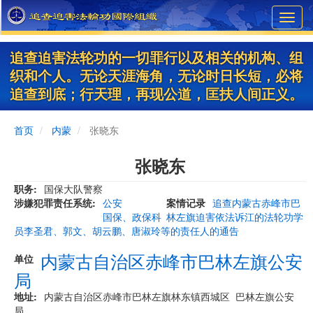
Skip
Toggl
to
navig
main
content
追查迫害法轮功的一切罪行以及相关的机构、组
织和个人。无论天涯海角，无论时日长短，必将
追查到底；行天理，再现公道，匡扶人间正义。
首页
内蒙
张晓东
张晓东
职务
国保大队警察
涉嫌犯罪责任系统
公安
案情记录
追查内蒙古赤峰市巴
国保、政保科
林左旗迫害依法诉江的法轮功学
员李圣君、郭文、胡云鹏、唐淑玲等的责任人的通告
内蒙古自治区赤峰市巴林左旗公安
单位
局
地址
内蒙古自治区赤峰市巴林左旗林东镇西城区 巴林左旗公安
局