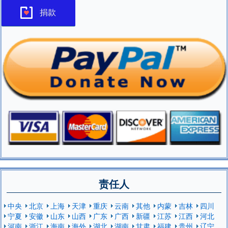
捐款
责任人
中央
北京
上海
天津
重庆
云南
其他
内蒙
吉林
四川
宁夏
安徽
山东
山西
广东
广西
新疆
江苏
江西
河北
河南
浙江
海南
海外
湖北
湖南
甘肃
福建
贵州
辽宁