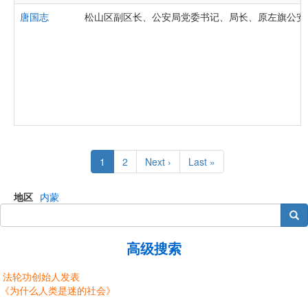
唐国志
松山区副区长、公安局党委书记、局长、原左旗公安
Pagination
Current
1
Page
2
Next
Next ›
Last
Last »
page
page
page
地区
内蒙
搜索
高级搜索
法轮功创始人发表
《为什么人类是迷的社会》