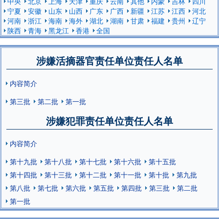
中央
北京
上海
天津
重庆
云南
其他
内蒙
吉林
四川
宁夏
安徽
山东
山西
广东
广西
新疆
江苏
江西
河北
河南
浙江
海南
海外
湖北
湖南
甘肃
福建
贵州
辽宁
陕西
青海
黑龙江
香港
全国
涉嫌活摘器官责任单位责任人名单
内容简介
第三批
第二批
第一批
涉嫌犯罪责任单位责任人名单
内容简介
第十九批
第十八批
第十七批
第十六批
第十五批
第十四批
第十三批
第十二批
第十一批
第十批
第九批
第八批
第七批
第六批
第五批
第四批
第三批
第二批
第一批