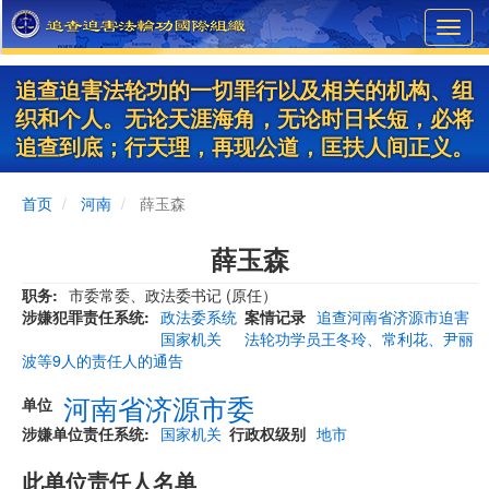
Skip
Toggl
to
navig
main
content
追查迫害法轮功的一切罪行以及相关的机构、组
织和个人。无论天涯海角，无论时日长短，必将
追查到底；行天理，再现公道，匡扶人间正义。
首页
河南
薛玉森
薛玉森
职务
市委常委、政法委书记 (原任）
涉嫌犯罪责任系统
政法委系统
案情记录
追查河南省济源市迫害
国家机关
法轮功学员王冬玲、常利花、尹丽
波等9人的责任人的通告
河南省济源市委
单位
涉嫌单位责任系统
国家机关
行政权级别
地市
此单位责任人名单