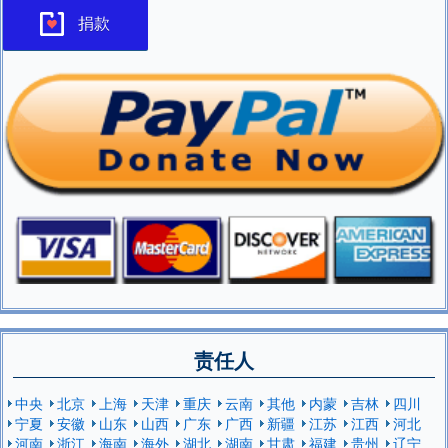
捐款
责任人
中央
北京
上海
天津
重庆
云南
其他
内蒙
吉林
四川
宁夏
安徽
山东
山西
广东
广西
新疆
江苏
江西
河北
河南
浙江
海南
海外
湖北
湖南
甘肃
福建
贵州
辽宁