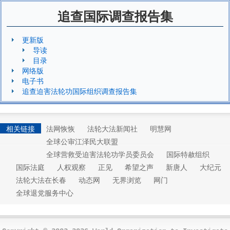
追查国际调查报告集
更新版
导读
目录
网络版
电子书
追查迫害法轮功国际组织调查报告集
相关链接
法网恢恢
法轮大法新闻社
明慧网
全球公审江泽民大联盟
全球营救受迫害法轮功学员委员会
国际特赦组织
国际法庭
人权观察
正见
希望之声
新唐人
大纪元
法轮大法在长春
动态网
无界浏览
网门
全球退党服务中心