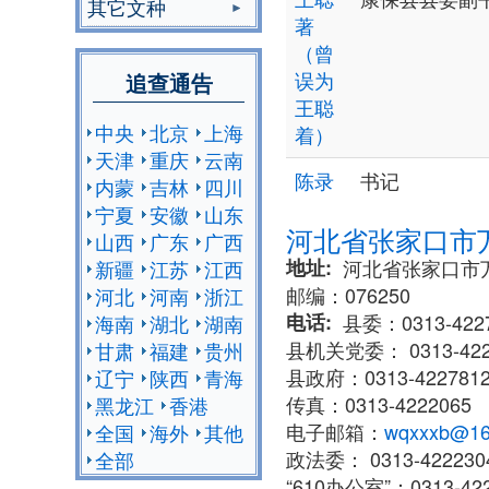
其它文种
著
（曾
误为
追查通告
王聪
中央
北京
上海
着）
天津
重庆
云南
陈录
书记
内蒙
吉林
四川
宁夏
安徽
山东
河北省张家口市
山西
广东
广西
地址
​河北省张家口
新疆
江苏
江西
邮编：076250
河北
河南
浙江
电话
县委：0313-422
海南
湖北
湖南
县机关党委： 0313-422
甘肃
福建
贵州
县政府：0313-422781
辽宁
陕西
青海
传真：0313-4222065
黑龙江
香港
电子邮箱：
wqxxxb@16
全国
海外
其他
政法委： 0313-4222304
全部
“610办公室”：0313-42