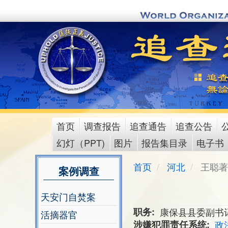
Skip
to
main
content
首页
调查报告
追查通告
追查公告
main
幻灯（PPT)
图片
报告集目录
电子书
menu
首页
河北
王聪著
案例调查
天安门自焚案
职务
康保县县委副书记
活摘器官
涉嫌犯罪责任系统
政