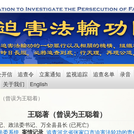
公开信
追查令
立案通知
监视追踪
追查名单
录音
关于我们
English
（曾误为王聪着）
王聪著（曾误为王聪着）
、政法委书记、万全县县长 (已死亡)
法委系统
案情记录
追查河北省张家口市迫害法轮功的责