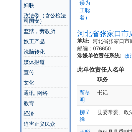
误为
妇联
王聪
政法委（含公检法
着）
司国安）
监狱，劳教所
河北省张家口市
地址
​河北省张家口
奴工产品
邮编：076650
洗脑转化
涉嫌单位责任系统
政
媒体报道
此单位责任人名单
宣传
职务
文化
靳冬
书记
通讯, 网络
明
教育
柳呈
县委常委、政
经济
祥
迫害正义民众
王聪
康保县县委副书