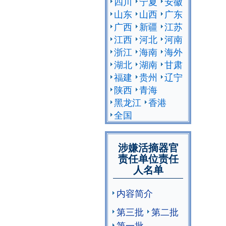
四川
宁夏
安徽
山东
山西
广东
广西
新疆
江苏
江西
河北
河南
浙江
海南
海外
湖北
湖南
甘肃
福建
贵州
辽宁
陕西
青海
黑龙江
香港
全国
涉嫌活摘器官
责任单位责任
人名单
内容简介
第三批
第二批
第一批