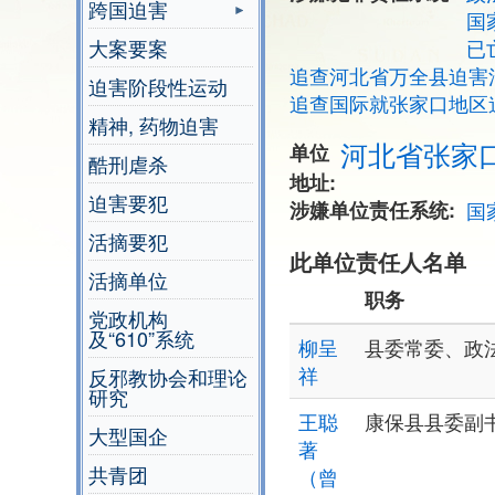
跨国迫害
国
大案要案
已
追查河北省万全县迫害
迫害阶段性运动
追查国际就张家口地区
精神, 药物迫害
河北省张家
单位
酷刑虐杀
地址
迫害要犯
涉嫌单位责任系统
国
活摘要犯
此单位责任人名单
活摘单位
职务
党政机构
及“610”系统
柳呈
县委常委、政
祥
反邪教协会和理论
研究
王聪
康保县县委副书
大型国企
著
共青团
（曾