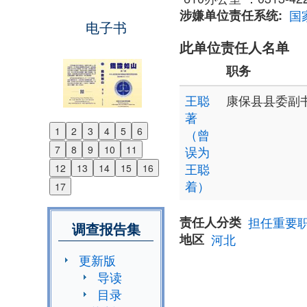
涉嫌单位责任系统
国
电子书
此单位责任人名单
职务
王聪
康保县县委副书
著
1
2
3
4
5
6
（曾
Previous
7
8
9
10
11
误为
Next
王聪
12
13
14
15
16
着）
17
责任人分类
担任重要
调查报告集
地区
河北
更新版
导读
目录