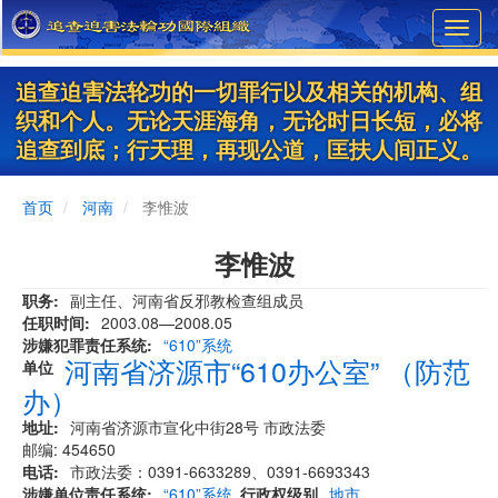
Skip
Toggl
to
navig
main
content
追查迫害法轮功的一切罪行以及相关的机构、组
织和个人。无论天涯海角，无论时日长短，必将
追查到底；行天理，再现公道，匡扶人间正义。
首页
河南
李惟波
李惟波
职务
副主任、河南省反邪教检查组成员
任职时间
2003.08—2008.05
涉嫌犯罪责任系统
“610”系统
河南省济源市“610办公室” （防范
单位
办）
地址
河南省济源市宣化中街28号 市政法委
邮编: 454650
电话
市政法委：0391-6633289、0391-6693343
涉嫌单位责任系统
“610”系统
行政权级别
地市