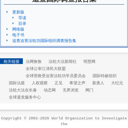
更新版
导读
目录
网络版
电子书
追查迫害法轮功国际组织调查报告集
相关链接
法网恢恢
法轮大法新闻社
明慧网
全球公审江泽民大联盟
全球营救受迫害法轮功学员委员会
国际特赦组织
国际法庭
人权观察
正见
希望之声
新唐人
大纪元
法轮大法在长春
动态网
无界浏览
网门
全球退党服务中心
Copyright © 2002-2026 World Organization to Investigate
the