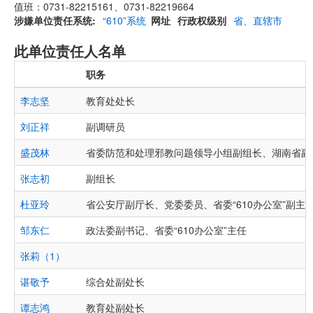
值班：0731-82215161、0731-82219664
涉嫌单位责任系统
“610”系统
网址
行政权级别
省、直辖市
此单位责任人名单
职务
李志坚
教育处处长
刘正祥
副调研员
盛茂林
省委防范和处理邪教问题领导小组副组长、湖南省副
张志初
副组长
杜亚玲
省公安厅副厅长、党委委员、省委“610办公室”副主
邹东仁
政法委副书记、省委“610办公室”主任
张莉（1）
谌敬予
综合处副处长
谭志鸿
教育处副处长