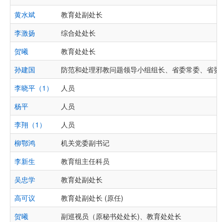
黄水斌
教育处副处长
李激扬
综合处处长
贺曦
教育处处长
孙建国
防范和处理邪教问题领导小组组长、省委常委、省委
李晓平（1）
人员
杨平
人员
李翔（1）
人员
柳鄂鸿
机关党委副书记
李新生
教育组主任科员
吴忠学
教育处副处长
高可议
教育处副处长 (原任)
贺曦
副巡视员（原秘书处处长)、教育处处长