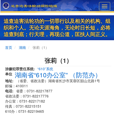
Skip
Toggl
to
navig
main
content
追查迫害法轮功的一切罪行以及相关的机构、组
织和个人。无论天涯海角，无论时日长短，必将
追查到底；行天理，再现公道，匡扶人间正义。
首页
湖南
张莉（1）
张莉（1）
涉嫌犯罪责任系统
“610”系统
湖南省“610办公室” （防范办）
单位
地址
（省委、省政法委）湖南省长沙市芙蓉区韶山北路1号
邮编：410011
电话
省委：0731-82217877
省政法委：0731-82217776
办公室：0731-82217182
传真：0731-82215151
610办：0731-82219465