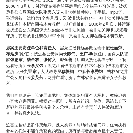
黑嘴子女子劳教所。2002年底，孙运娜被接回家后身心状况极差。
2006 年3月初，孙运娜在租住的平房里给几个孩子补习英语，被抚
远县公安局国保大队张思东等人非法抓捕并抄走了手机、mp3等。
孙运娜被非法拘禁1个多月后，又 被非法劳教1年，被非法关押在黑
龙江省佳木斯市西格木劳教所，期间遭抽血。2008年2月底，孙运娜
被抚远县公安局国保大队柴金林等非法抓捕，被非法关押 到抚远看
守所，其后被非法劳教1年3个月，又被非法关押在西格木劳教所。
涉案主要责任单位和责任人：
黑龙江省抚远县政法委书记
杜丽萍
、
布延庆
(原任)；抚远县公安局局长
陈伟
、
王广华
(原任)，国保大队警
察
张思东
、
柴金林
、
张树义、郭金善
（后调入抚远县看守所）；抚
远看守所所长
李义强
；黑龙江省佳木斯市西格木劳教所(佳木斯市劳
教所)队长
刘亚东，
大队教导员
穆振娟
，中队长
李秀锦
；吉林省龙井
市公安局科长
姜英劳
；龙井市看守所；吉林省长春黑嘴子女子劳教
所。
我们的原则是：谁犯罪谁承担、集体组织犯罪个人承担、教唆迫害
与直接迫害同罪。根据这一原则，所有在组织、单位、系统名义下
所犯的罪行最终将落实到个人承担。上述有关责任人将被彻底追
查，并被绳之以法。
迫害法轮功是群体灭绝罪、反人类罪！与纳粹战犯同罪，任何执行
命令的托词不能作为豁免的理由，所有参与者必须承担个人责任。