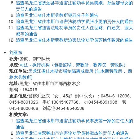
追查黑龙江省抚远县等迫害法轮功学员吴美娥、孙运娜母女的
责任人的通告
追查黑龙江省佳木斯劳教所犯罪分子的通告
追查黑龙江省佳木斯市迫害法轮功学员张小更的责任人的通告
追查黑龙江省迫害法轮功学员的责任人任世财、白述文、凌大
威等的通告
追查黑龙江省佳木斯劳教所迫害法轮功学员苏艳华致死的通告
刘亚东
职务:
警察、副中队长
系统:
司法 - 执行机构（包括监狱，劳教所，教养院、劳改队）
现任单位:
黑龙江省佳木斯市强制隔离戒毒所 (佳木斯劳教所， 西
格木劳教所)
地址:
黑龙江省佳木斯市西郊西格木乡
邮编：154016
更多信息:
警察刘亚东（女，45岁, 副中队长）：0454-6112096、
0454-8891926、手机13845407768、 办0454-8891938、宅
0454-8606466、刘母宅0454-8546536
相关文章:
追查黑龙江省佳木斯市迫害法轮功学员李庆莲一家的责任人的
通告
追查黑龙江省双鸭山市迫害轮功学员孙淑杰的责任人的通告