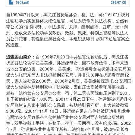
5909.pdf
298.87 KB
自1999年7月以来，黑龙江省抚远县公、检、法、司和“610”系统对
法轮功学员实施群体灭绝性迫害，司法系统作为执法机构，公然剥
夺公民的 信 仰 权利，非法抓捕、关押、酷刑虐待、庭审、无罪判
刑，造成众多法轮功学员致伤、致残、致死。特别是警察等执法人
员公开犯罪，其性质已黑社会化。本组织从即日 起对下述迫害案立
案追查。
追查案由简介：
自1999年7月20日中共迫害法轮功以后，黑龙江省
抚远县法轮功学员吴美娥、孙运娜母女，因不放弃信仰，多年来遭
当地公安的迫害。2000年，吴美娥、 孙运娜母女被抚远县公安局国
保大队张思东等人非法抓捕到公安局，并非法关押在抚远看守所12
天，家人被勒索2,000元。2008年2月底，吴美娥被抚远 县公安局国
保大队柴金林劫持到家中非法抄家，因血压太高被看守所拒收后，
就被非法拘禁在公安局办公室一宿，第二天去医院血压达到了200，
其子被他们勒索 1,000元。2001年4月25日下午，孙运娜被抚远县公
安局张树义从家中骗到公安局后，被劫持到看守所，其大弟被勒索
3,000元。2001年11月 10日，孙运娜在延吉市住处被延边州和龙井
市两地公安局政保科合伙抓捕至龙井公安局对面吉祥派出所禁闭
室，双手被戴上手铐，在椅子上坐了一天两宿，没有给 吃喝。2002
年7月，孙运娜在龙井市看守所被非法拘禁7个月后，被劫持到长春