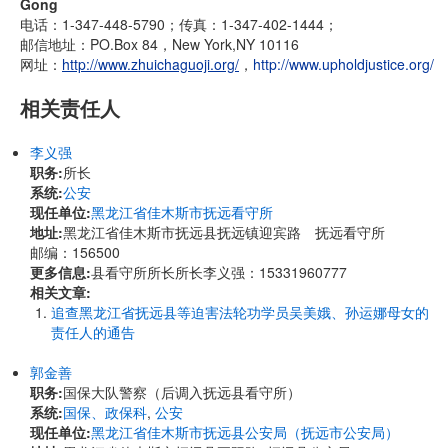
Gong
电话：1-347-448-5790；传真：1-347-402-1444；
邮信地址：PO.Box 84，New York,NY 10116
网址：
http://www.zhuichaguoji.org/
，
http://www.upholdjustice.org/
相关责任人
李义强
职务:
所长
系统:
公安
现任单位:
黑龙江省佳木斯市抚远看守所
地址:
黑龙江省佳木斯市抚远县抚远镇迎宾路 抚远看守所
邮编：156500
更多信息:
县看守所所长所长李义强：15331960777
相关文章:
追查黑龙江省抚远县等迫害法轮功学员吴美娥、孙运娜母女的
责任人的通告
郭金善
职务:
国保大队警察（后调入抚远县看守所）
系统:
国保、政保科
,
公安
现任单位:
黑龙江省佳木斯市抚远县公安局（抚远市公安局）