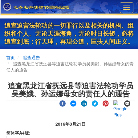
Skip
Toggl
to
navig
main
content
追查迫害法轮功的一切罪行以及相关的机构、组
织和个人。无论天涯海角，无论时日长短，必将
追查到底；行天理，再现公道，匡扶人间正义。
首页
追查通告
追查黑龙江省抚远县等迫害法轮功学员吴美娥、孙运娜母女的责
任人的通告
追查黑龙江省抚远县等迫害法轮功学员
吴美娥、孙运娜母女的责任人的通告
2016年3月21日
简体字A4版