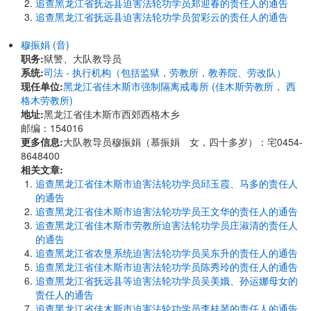
追查黑龙江省抚远县迫害法轮功学员郑迎春的责任人的通告
追查黑龙江省抚远县迫害法轮功学员贺彩云的责任人的通告
穆振娟 (音)
职务:
狱警、大队教导员
系统:
司法 - 执行机构（包括监狱，劳教所，教养院、劳改队）
现任单位:
黑龙江省佳木斯市强制隔离戒毒所 (佳木斯劳教所， 西
格木劳教所)
地址:
黑龙江省佳木斯市西郊西格木乡
邮编：154016
更多信息:
大队教导员穆振娟（慕振娟 女，四十多岁）：宅0454-
8648400
相关文章:
追查黑龙江省佳木斯市迫害法轮功学员邱玉霞、马多的责任人
的通告
追查黑龙江省佳木斯市迫害法轮功学员王文华的责任人的通告
追查黑龙江省佳木斯市劳教所迫害法轮功学员庄淑清的责任人
的通告
追查黑龙江省农垦系统迫害法轮功学员吴东升的责任人的通告
追查黑龙江省佳木斯市迫害法轮功学员陈秀玲的责任人的通告
追查黑龙江省抚远县等迫害法轮功学员吴美娥、孙运娜母女的
责任人的通告
追查黑龙江省佳木斯市迫害法轮功学员李桂琴的责任人的通告