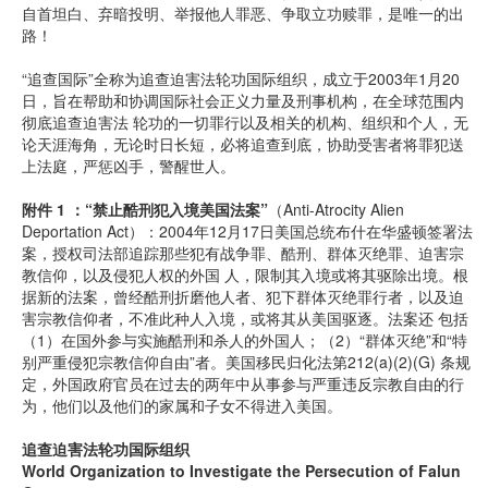
自首坦白、弃暗投明、举报他人罪恶、争取立功赎罪，是唯一的出
路！
“追查国际”全称为追查迫害法轮功国际组织，成立于2003年1月20
日，旨在帮助和协调国际社会正义力量及刑事机构，在全球范围内
彻底追查迫害法 轮功的一切罪行以及相关的机构、组织和个人，无
论天涯海角，无论时日长短，必将追查到底，协助受害者将罪犯送
上法庭，严惩凶手，警醒世人。
附件 1 ：“禁止酷刑犯入境美国法案”
（Anti-Atrocity Alien
Deportation Act）：2004年12月17日美国总统布什在华盛顿签署法
案，授权司法部追踪那些犯有战争罪、酷刑、群体灭绝罪、迫害宗
教信仰，以及侵犯人权的外国 人，限制其入境或将其驱除出境。根
据新的法案，曾经酷刑折磨他人者、犯下群体灭绝罪行者，以及迫
害宗教信仰者，不准此种人入境，或将其从美国驱逐。法案还 包括
（1）在国外参与实施酷刑和杀人的外国人；（2）“群体灭绝”和“特
别严重侵犯宗教信仰自由”者。美国移民归化法第212(a)(2)(G) 条规
定，外国政府官员在过去的两年中从事参与严重违反宗教自由的行
为，他们以及他们的家属和子女不得进入美国。
追查迫害法轮功国际组织
World Organization to Investigate the Persecution of Falun