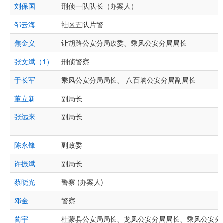
刘保国
刑侦一队队长（办案人）
邹云海
社区五队片警
焦金义
让胡路公安分局政委、乘风公安分局局长
张文斌（1）
刑侦警察
于长军
乘风公安分局局长、 八百垧公安分局副局长
董立新
副局长
张远来
副局长
陈永锋
副政委
许振斌
副局长
蔡晓光
警察 (办案人)
邓金
警察
蔺宇
杜蒙县公安局局长、龙凤公安分局局长、乘风公安分