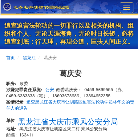
Skip
Toggl
to
navig
main
content
追查迫害法轮功的一切罪行以及相关的机构、组
织和个人。无论天涯海角，无论时日长短，必将
追查到底；行天理，再现公道，匡扶人间正义。
首页
黑龙江
葛庆安
葛庆安
职务
政委
涉嫌犯罪责任系统
公安
政委葛庆安： 0459-5699555（办、
0459-6383338（宅）、18603678686、13394652355
案情记录
追查黑龙江省大庆市让胡路区迫害法轮功学员林华文的责
任人的通告
黑龙江省大庆市乘风公安分局
单位
地址
黑龙江省大庆市让胡路区乘二村 乘风公安分局
邮编：163411