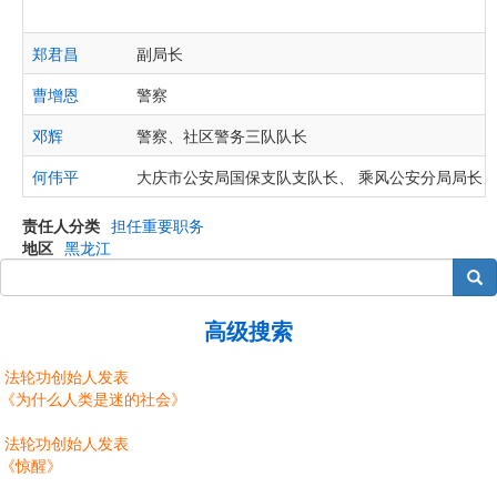
郑君昌
副局长
曹增恩
警察
邓辉
警察、社区警务三队队长
何伟平
大庆市公安局国保支队支队长、 乘风公安分局局长
责任人分类
担任重要职务
地区
黑龙江
搜索
高级搜索
法轮功创始人发表
《为什么人类是迷的社会》
法轮功创始人发表
《惊醒》