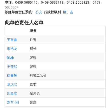
电话
0459-5685110、0459-5688119、0459-6508123、0459-
5680307
涉嫌单位责任系统
公安
行政权级别
区、县
此单位责任人名单
职务
王富春
片警
李艳龙
局长
陈杨
警察
王斐然
警察
徐春辉
刑警二队长
葛庆安
政委
郑昌君
副局长
刘军 (4)
警察