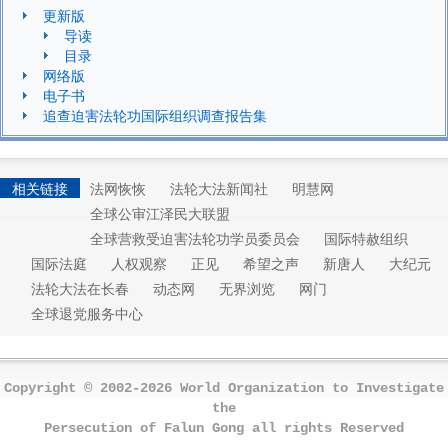
更新版
导读
目录
网络版
电子书
追查迫害法轮功国际组织调查报告集
相关链接
法网恢恢
法轮大法新闻社
明慧网
全球公审江泽民大联盟
全球营救受迫害法轮功学员委员会
国际特赦组织
国际法庭
人权观察
正见
希望之声
新唐人
大纪元
法轮大法在长春
动态网
无界浏览
网门
全球退党服务中心
Copyright © 2002-2026 World Organization to Investigate
the
Persecution of Falun Gong all rights Reserved