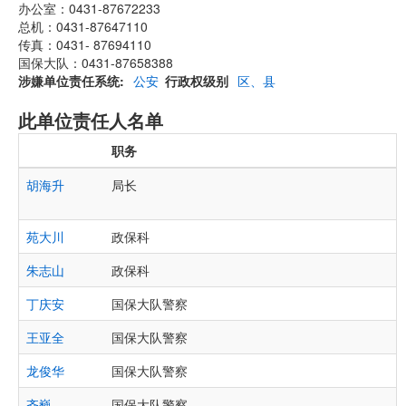
办公室：0431-87672233
总机：0431-87647110
传真：0431- 87694110
国保大队：0431-87658388
涉嫌单位责任系统
公安
行政权级别
区、县
此单位责任人名单
职务
胡海升
局长
苑大川
政保科
朱志山
政保科
丁庆安
国保大队警察
王亚全
国保大队警察
龙俊华
国保大队警察
齐巍
国保大队警察