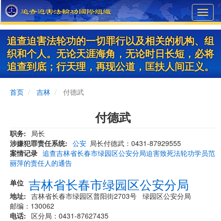
Skip
Toggl
to
navig
main
content
追查迫害法轮功的一切罪行以及相关的机构、组
织和个人。无论天涯海角，无论时日长短，必将
追查到底；行天理，再现公道，匡扶人间正义。
首页
吉林
付德武
付德武
职务
局长
涉嫌犯罪责任系统
公安
局长付德武：0431-87929555
案情记录
追查吉林省长春市绿园区公安分局迫害致死法轮功学员范
丽萍的责任人的通告
吉林省长春市绿园区公安分局
单位
地址
吉林省长春市绿园区普阳街2703号 绿园区公安分局
邮编：130062
电话
区分局：0431-87627435