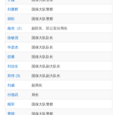
刘雁辉
国保大队警察
胡松
国保大队警察
曲杰（2）
副区长、区公安分局长
徐敏强
国保大队队长
毕彦杰
国保大队队长
邵雁
国保大队队长
刘信生
国保大队副大队长
郑伟 (3)
国保大队副大队长
刘威
副局长
付德武
局长
顾军
国保大队警察
曹萌
国保大队警察