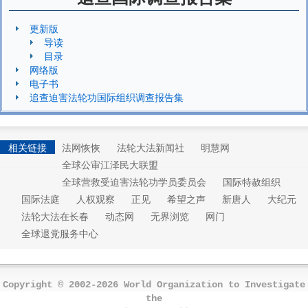
更新版
导读
目录
网络版
电子书
追查迫害法轮功国际组织调查报告集
相关链接
法网恢恢
法轮大法新闻社
明慧网
全球公审江泽民大联盟
全球营救受迫害法轮功学员委员会
国际特赦组织
国际法庭
人权观察
正见
希望之声
新唐人
大纪元
法轮大法在长春
动态网
无界浏览
网门
全球退党服务中心
Copyright © 2002-2026 World Organization to Investigate
the