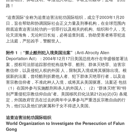
路！
“追查国际”全称为追查迫害法轮功国际组织，成立于2003年1月20
日，旨在帮助和协调国际社会正义力量及刑事机构，在全球范围内
彻底追查迫害法轮功的一切罪行以及相关的机构、组织和个人，无
论天涯海角，无论时日长短，必将追查到底，协助受害者将罪犯送
上法庭，严惩凶手，警醒世人。
附件 1 ：“禁止酷刑犯入境美国法案”
（Anti-Atrocity Alien
Deportation Act）：2004年12月17日美国总统布什在华盛顿签署法
案，授权司法部追踪那些犯有战争罪、酷刑、群体灭绝罪、迫害宗
教信仰，以及侵犯人权的外国 人，限制其入境或将其驱除出境。根
据新的法案，曾经酷刑折磨他人者、犯下群体灭绝罪行者，以及迫
害宗教信仰者，不准此种人入境，或将其从美国驱逐。法案还 包括
（1）在国外参与实施酷刑和杀人的外国人；（2）“群体灭绝”和“特
别严重侵犯宗教信仰自由”者。美国移民归化法第212(a)(2)(G) 条规
定，外国政府官员在过去的两年中从事参与严重违反宗教自由的行
为，他们以及他们的家属和子女不得进入美国。
追查迫害法轮功国际组织
World Organization to Investigate the Persecution of Falun
Gong