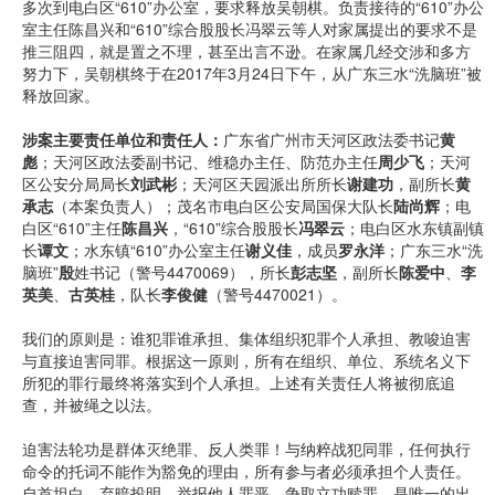
多次到电白区“610”办公室，要求释放吴朝棋。负责接待的“610”办公
室主任陈昌兴和“610”综合股股长冯翠云等人对家属提出的要求不是
推三阻四，就是置之不理，甚至出言不逊。在家属几经交涉和多方
努力下，吴朝棋终于在2017年3月24日下午，从广东三水“洗脑班”被
释放回家。
涉案主要责任单位和责任人：
广东省广州市天河区政法委书记
黄
彪
；天河区政法委副书记、维稳办主任、防范办主任
周少飞
；天河
区公安分局局长
刘武彬
；天河区天园派出所所长
谢建功
，副所长
黄
承志
（本案负责人）；茂名市电白区公安局国保大队长
陆尚辉
；电
白区“610”主任
陈昌兴
，“610”综合股股长
冯翠云
；电白区水东镇副镇
长
谭文
；水东镇“610”办公室主任
谢义佳
，成员
罗永洋
；广东三水“洗
脑班”
殷
姓书记（警号4470069），所长
彭志坚
，副所长
陈爱中
、
李
英美
、
古英桂
，队长
李俊健
（警号4470021）。
我们的原则是：谁犯罪谁承担、集体组织犯罪个人承担、教唆迫害
与直接迫害同罪。根据这一原则，所有在组织、单位、系统名义下
所犯的罪行最终将落实到个人承担。上述有关责任人将被彻底追
查，并被绳之以法。
迫害法轮功是群体灭绝罪、反人类罪！与纳粹战犯同罪，任何执行
命令的托词不能作为豁免的理由，所有参与者必须承担个人责任。
自首坦白、弃暗投明、举报他人罪恶、争取立功赎罪，是唯一的出