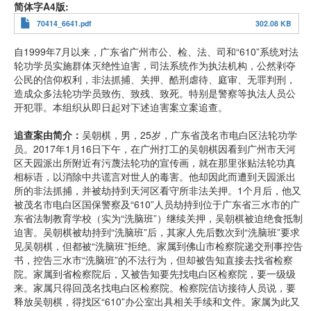
简体字A4版
70414_6641.pdf
302.08 KB
自1999年7月以来，广东省广州市公、检、法、司和“610”系统对法
轮功学员实施群体灭绝性迫害，司法系统作为执法机构，公然剥夺
公民的信仰权利，非法抓捕、关押、酷刑虐待、庭审、无罪判刑，
造成众多法轮功学员致伤、致残、致死。特别是警察等执法人员公
开犯罪。本组织从即日起对下述迫害案立案追查。
追查案由简介：
吴朝棋，男，25岁，广东省茂名市电白区法轮功学
员。2017年1月16日下午，在广州打工的吴朝棋因看到广州市天河
区天园派出所附近有污蔑法轮功的宣传画，就在那里张贴法轮功真
相标语，以消除中共谎言对世人的毒害。他却因此而遭到天园派出
所的非法抓捕，并被劫持到天河区看守所非法关押。1个月后，他又
被茂名市电白区国保警察及“610”人员劫持到位于广东省三水市的广
东省法制教育学校（实为“洗脑班”）继续关押，吴朝棋被迫绝食抵制
迫害。吴朝棋被劫持到“洗脑班”后，其家人先后数次到“洗脑班”要求
见吴朝棋，但都被“洗脑班”拒绝。家属到佛山市检察院递交刑事控告
书，控告三水市“洗脑班”的不法行为，但却被告知直接去找省检察
院。家属到省检察院后，又被告知要先找电白区检察院，要一级级
来。家属只得回茂名找电白区检察院。检察院信访接待人员说，要
释放吴朝棋，得找区“610”办公室出具相关手续和文件。家属为此又