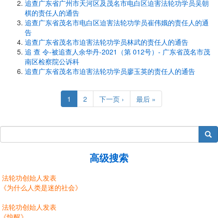
追查广东省广州市天河区及茂名市电白区迫害法轮功学员吴朝
棋的责任人的通告
追查广东省茂名市电白区迫害法轮功学员崔伟娥的责任人的通
告
追查广东省茂名市迫害法轮功学员林武的责任人的通告
追 查 令-被追查人余华丹-2021（第 012号）- 广东省茂名市茂
南区检察院公诉科
追查广东省茂名市迫害法轮功学员廖玉英的责任人的通告
Pagination
Current
1
Page
2
Next
下一页 ›
Last
最后 »
page
page
page
搜索
高级搜索
法轮功创始人发表
《为什么人类是迷的社会》
法轮功创始人发表
《惊醒》