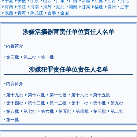
宁夏
安徽
山东
山西
广东
广西
新疆
江苏
江西
河北
河南
浙江
海南
海外
湖北
湖南
甘肃
福建
贵州
辽宁
陕西
青海
黑龙江
香港
全国
涉嫌活摘器官责任单位责任人名单
内容简介
第三批
第二批
第一批
涉嫌犯罪责任单位责任人名单
内容简介
第十九批
第十八批
第十七批
第十六批
第十五批
第十四批
第十三批
第十二批
第十一批
第十批
第九批
第八批
第七批
第六批
第五批
第四批
第三批
第二批
第一批