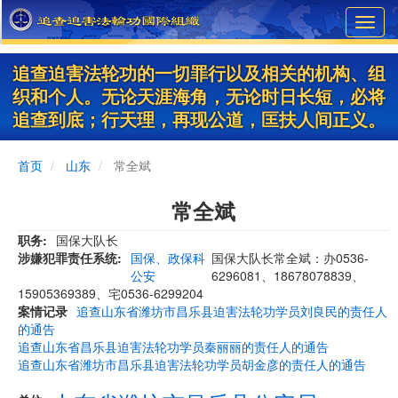
Skip
Toggl
to
navig
main
content
追查迫害法轮功的一切罪行以及相关的机构、组
织和个人。无论天涯海角，无论时日长短，必将
追查到底；行天理，再现公道，匡扶人间正义。
首页
山东
常全斌
常全斌
职务
国保大队长
涉嫌犯罪责任系统
国保、政保科
国保大队长常全斌：办0536-
公安
6296081、18678078839、
15905369389、宅0536-6299204
案情记录
追查山东省潍坊市昌乐县迫害法轮功学员刘良民的责任人
的通告
追查山东省昌乐县迫害法轮功学员秦丽丽的责任人的通告
追查山东省潍坊市昌乐县迫害法轮功学员胡金彦的责任人的通告