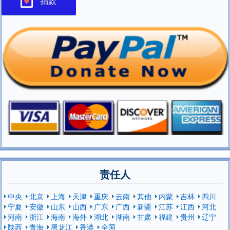
捐款
责任人
中央
北京
上海
天津
重庆
云南
其他
内蒙
吉林
四川
宁夏
安徽
山东
山西
广东
广西
新疆
江苏
江西
河北
河南
浙江
海南
海外
湖北
湖南
甘肃
福建
贵州
辽宁
陕西
青海
黑龙江
香港
全国