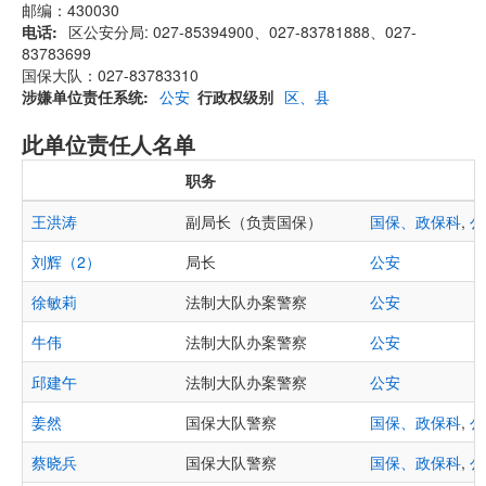
邮编：430030
电话
区公安分局: 027-85394900、027-83781888、027-
83783699
国保大队：027-83783310
涉嫌单位责任系统
公安
行政权级别
区、县
此单位责任人名单
职务
王洪涛
副局长（负责国保）
国保、政保科
,
公
刘辉（2）
局长
公安
徐敏莉
法制大队办案警察
公安
牛伟
法制大队办案警察
公安
邱建午
法制大队办案警察
公安
姜然
国保大队警察
国保、政保科
,
公
蔡晓兵
国保大队警察
国保、政保科
,
公