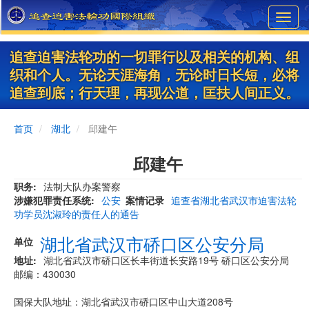
Skip
Toggl
to
navig
main
content
追查迫害法轮功的一切罪行以及相关的机构、组
织和个人。无论天涯海角，无论时日长短，必将
追查到底；行天理，再现公道，匡扶人间正义。
首页
湖北
邱建午
邱建午
职务
法制大队办案警察
涉嫌犯罪责任系统
公安
案情记录
追查省湖北省武汉市迫害法轮
功学员沈淑玲的责任人的通告
湖北省武汉市硚口区公安分局
单位
地址
湖北省武汉市硚口区长丰街道长安路19号 硚口区公安分局
邮编：430030
国保大队地址：湖北省武汉市硚口区中山大道208号