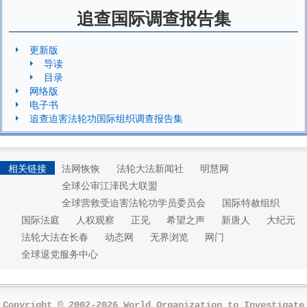
追查国际调查报告集
更新版
导读
目录
网络版
电子书
追查迫害法轮功国际组织调查报告集
相关链接
法网恢恢
法轮大法新闻社
明慧网
全球公审江泽民大联盟
全球营救受迫害法轮功学员委员会
国际特赦组织
国际法庭
人权观察
正见
希望之声
新唐人
大纪元
法轮大法在长春
动态网
无界浏览
网门
全球退党服务中心
Copyright © 2002-2026 World Organization to Investigate