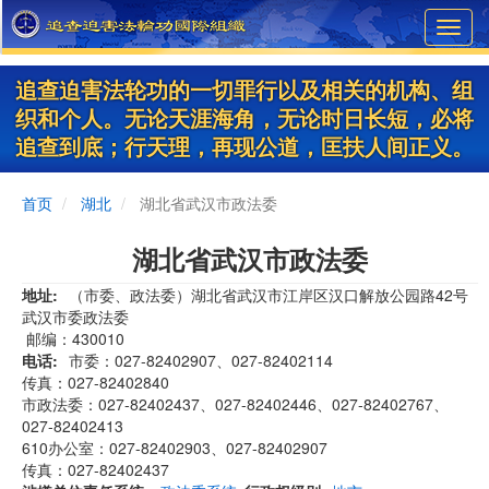
Skip
Toggl
to
navig
main
content
追查迫害法轮功的一切罪行以及相关的机构、组
织和个人。无论天涯海角，无论时日长短，必将
追查到底；行天理，再现公道，匡扶人间正义。
首页
湖北
湖北省武汉市政法委
湖北省武汉市政法委
地址
​​（市委、政法委）湖北省武汉市江岸区汉口解放公园路42号
武汉市委政法委
邮编：430010
电话
市委：027-82402907、027-82402114
传真：027-82402840
市政法委：027-82402437、027-82402446、027-82402767、
027-82402413
610办公室：027-82402903、027-82402907
传真：027-82402437