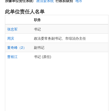
涉嫌单位责任系统
政法委系统
行政权级别
地市
此单位责任人名单
职务
张忠军
书记
周滨
政法委常务副书记、市综治办主任
董奇峰（2）
副书记
曹裕江
书记 (原任)