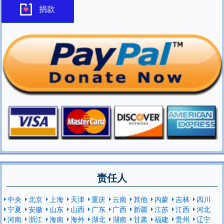
捐款
责任人
中央
北京
上海
天津
重庆
云南
其他
内蒙
吉林
四川
宁夏
安徽
山东
山西
广东
广西
新疆
江苏
江西
河北
河南
浙江
海南
海外
湖北
湖南
甘肃
福建
贵州
辽宁