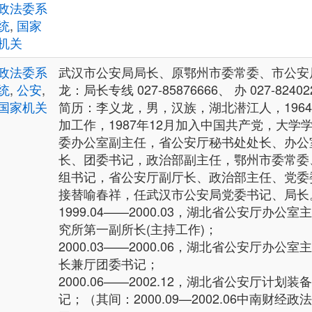
政法委系
统
,
国家
机关
政法委系
武汉市公安局局长、原鄂州市委常委、市公安
统
,
公安
,
龙：局长专线 027-85876666、 办 027-824022
国家机关
简历：李义龙，男，汉族，湖北潜江人，1964
加工作，1987年12月加入中国共产党，大学
委办公室副主任，省公安厅秘书处处长、办公
长、团委书记，政治部副主任，鄂州市委常委
组书记，省公安厅副厅长、政治部主任、党委
接替喻春祥，任武汉市公安局党委书记、局长
1999.04——2000.03，湖北省公安厅办
究所第一副所长(主持工作)；
2000.03——2000.06，湖北省公安厅办
长兼厅团委书记；
2000.06——2002.12，湖北省公安厅计划
记；（其间：2000.09—2002.06中南财