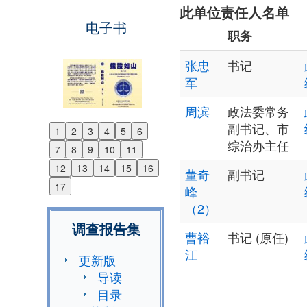
此单位责任人名单
电子书
职务
张忠
书记
军
周滨
政法委常务
副书记、市
1
2
3
4
5
6
Previous
综治办主任
7
8
9
10
11
Next
12
13
14
15
16
董奇
副书记
17
峰
（2）
调查报告集
曹裕
书记 (原任)
江
更新版
导读
目录