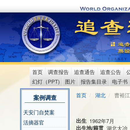
Skip
to
main
content
首页
调查报告
追查通告
追查公告
main
幻灯（PPT)
图片
报告集目录
电子书
menu
首页
湖北
曹裕江
案例调查
天安门自焚案
出生
1962年7月
活摘器官
出生地/籍贯
湖北大冶