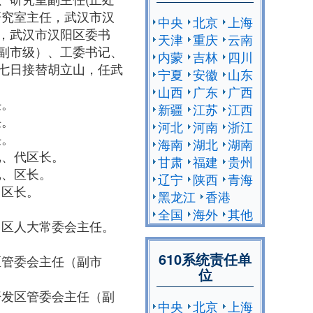
研究室主任，武汉市汉
中央
北京
上海
，武汉市汉阳区委书
天津
重庆
云南
副市级）、工委书记、
内蒙
吉林
四川
七日接替胡立山，任武
宁夏
安徽
山东
山西
广东
广西
任。
新疆
江苏
江西
任。
河北
河南
浙江
任。
海南
湖北
湖南
记、代区长。
甘肃
福建
贵州
记、区长。
辽宁
陕西
青海
、区长。
黑龙江
香港
。
全国
海外
其他
、区人大常委会主任。
。
610系统责任单
区管委会主任（副市
位
开发区管委会主任（副
中央
北京
上海