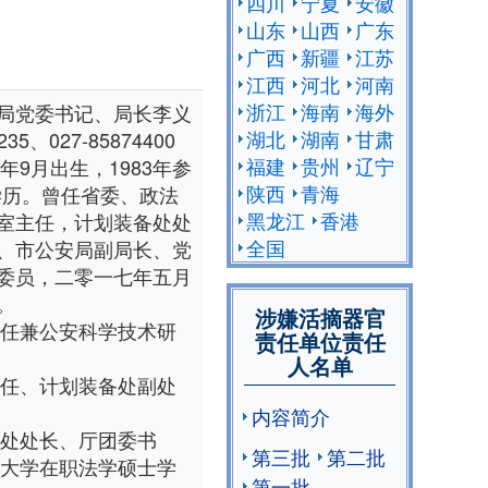
四川
宁夏
安徽
山东
山西
广东
广西
新疆
江苏
江西
河北
河南
浙江
海南
海外
局党委书记、局长李义
湖北
湖南
甘肃
35、027-85874400
福建
贵州
辽宁
年9月出生，1983年参
陕西
青海
学历。曾任省委、政法
黑龙江
香港
室主任，计划装备处处
全国
、市公安局副局长、党
委员，二零一七年五月
。
涉嫌活摘器官
公室主任兼公安科学技术研
责任单位责任
人名单
公室主任、计划装备处副处
内容简介
装备处处长、厅团委书
第三批
第二批
经政法大学在职法学硕士学
第一批