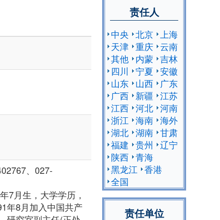
责任人
中央
北京
上海
天津
重庆
云南
其他
内蒙
吉林
四川
宁夏
安徽
山东
山西
广东
广西
新疆
江苏
江西
河北
河南
浙江
海南
海外
湖北
湖南
甘肃
福建
贵州
辽宁
陕西
青海
黑龙江
香港
02767、027-
全国
2年7月生，大学学历，
91年8月加入中国共产
责任单位
、研究室副主任(正处