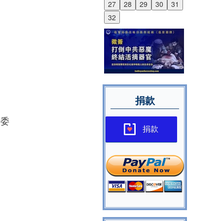
27
28
29
30
31
32
捐款
法委
捐款