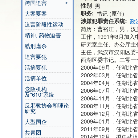
跨国迫害
性别
男
大案要案
职务
书记 (原任)
涉嫌犯罪责任系统
政
迫害阶段性运动
简历：曹裕江，男，汉族
精神, 药物迫害
工作，1991年8月加
研究室主任、办公厅主
酷刑虐杀
主任，武汉市汉阳区委
迫害要犯
西湖区委书记。二零一
活摘要犯
2000年09月，任湖
2002年03月，任湖
活摘单位
2004年04月，任湖
党政机构
2006年07月，任湖
及“610”系统
2006年11月，任湖
反邪教协会和理论
2008年11月，任湖
研究
2008年12月，任湖
2009年01月，任湖
大型国企
2011年09月，任湖
共青团
2014年12月，拟