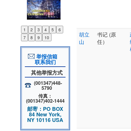
1
2
3
4
5
6
Previous
胡立
书记 (原
7
8
9
10
Next
山
任）
举报信箱
联系我们
其他举报方式
(001347)448-
5790
传真：
(001347)402-1444
邮寄：PO BOX
84 New York,
NY 10116 USA