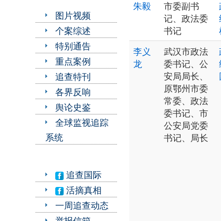
朱毅
市委副书
图片视频
记、政法委
个案综述
书记
特别通告
李义
武汉市政法
重点案例
龙
委书记、公
安局局长、
追查特刊
原鄂州市委
各界反响
常委、政法
舆论史鉴
委书记、市
全球监视追踪
公安局党委
系统
书记、局长
追查国际
活摘真相
一周追查动态
举报信箱