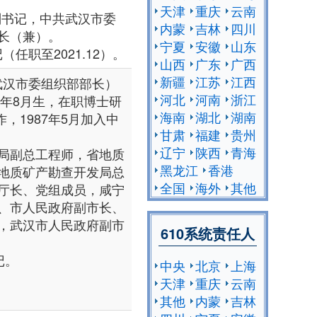
天津
重庆
云南
副书记，中共武汉市委
内蒙
吉林
四川
长（兼）。
宁夏
安徽
山东
（任职至2021.12）。
山西
广东
广西
新疆
江苏
江西
任武汉市委组织部部长）
河北
河南
浙江
3年8月生，在职博士研
海南
湖北
湖南
，1987年5月加入中
甘肃
福建
贵州
辽宁
陕西
青海
局副总工程师，省地质
黑龙江
香港
地质矿产勘查开发局总
全国
海外
其他
厅长、党组成员，咸宁
、市人民政府副市长、
，武汉市人民政府副市
610系统责任人
记。
中央
北京
上海
天津
重庆
云南
其他
内蒙
吉林