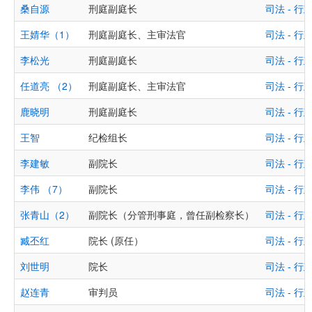
桑自源
刑庭副庭长
司法 - 
王婧华（1）
刑庭副庭长、主审法官
司法 - 
李松光
刑庭副庭长
司法 - 
任道亮 （2）
刑庭副庭长、主审法官
司法 - 
鹿晓明
刑庭副庭长
司法 - 
王智
纪检组长
司法 - 
李建敏
副院长
司法 - 
李伟 （7）
副院长
司法 - 
张青山（2）
副院长（分管刑事庭，曾任副检察长）
司法 - 
臧丕红
院长 (原任）
司法 - 
刘世明
院长
司法 - 
赵连青
审判员
司法 - 