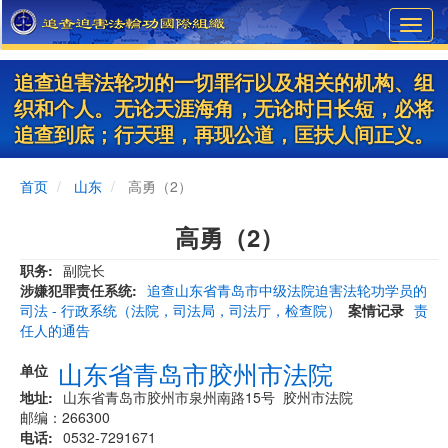
Skip
Toggl
to
navig
main
content
追查迫害法轮功的一切罪行以及相关的机构、组
织和个人。无论天涯海角，无论时日长短，必将
追查到底；行天理，再现公道，匡扶人间正义。
首页
山东
高勇（2）
高勇（2）
职务
副院长
涉嫌犯罪责任系统
追查山东省青岛市中级法院迫害法轮功学员的
司法 - 行政系统（法院，司法局，司法厅，检查院）
案情记录
责
任人的通告
山东省青岛市胶州市法院
单位
地址
山东省青岛市胶州市泉州南路15号 胶州市法院
邮编：266300
电话
0532-7291671