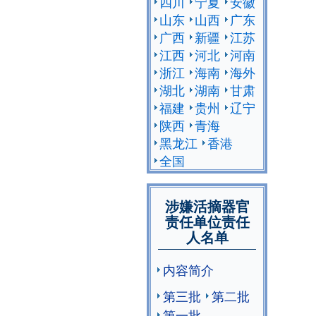
四川
宁夏
安徽
山东
山西
广东
广西
新疆
江苏
江西
河北
河南
浙江
海南
海外
湖北
湖南
甘肃
福建
贵州
辽宁
陕西
青海
黑龙江
香港
全国
涉嫌活摘器官
责任单位责任
人名单
内容简介
第三批
第二批
第一批