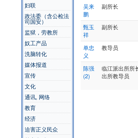
妇联
吴来
副所长
鹏
政法委（含公检法
司国安）
甄玉
副所长
监狱，劳教所
祥
奴工产品
单忠
教导员
洗脑转化
义
媒体报道
陈强
临江派出所所
宣传
(2)
出所教导员
文化
通讯, 网络
教育
经济
迫害正义民众