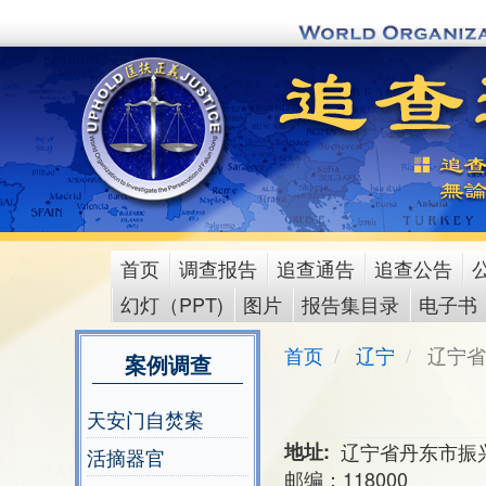
Skip
to
main
content
首页
调查报告
追查通告
追查公告
main
幻灯（PPT)
图片
报告集目录
电子书
menu
首页
辽宁
辽宁省
案例调查
天安门自焚案
地址
辽宁省丹东市振兴
活摘器官
邮编：118000