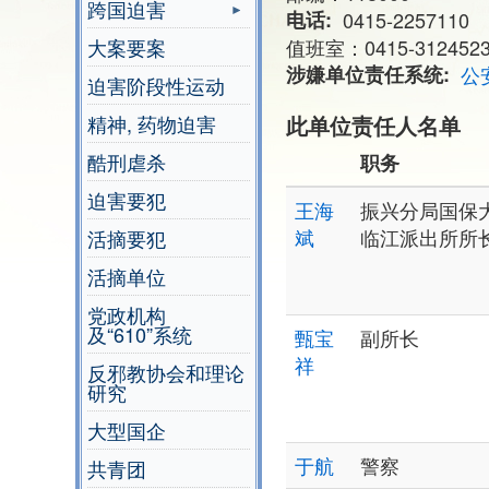
跨国迫害
电话
0415-2257110
大案要案
值班室：0415-312452
涉嫌单位责任系统
公
迫害阶段性运动
精神, 药物迫害
此单位责任人名单
酷刑虐杀
职务
迫害要犯
王海
振兴分局国保
斌
临江派出所所
活摘要犯
活摘单位
党政机构
及“610”系统
甄宝
副所长
祥
反邪教协会和理论
研究
大型国企
于航
警察
共青团