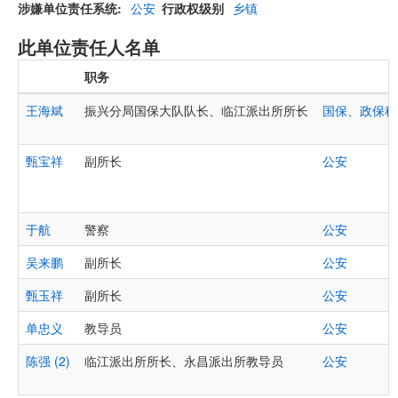
涉嫌单位责任系统
公安
行政权级别
乡镇
此单位责任人名单
职务
王海斌
振兴分局国保大队队长、临江派出所所长
国保、政保科
甄宝祥
副所长
公安
于航
警察
公安
吴来鹏
副所长
公安
甄玉祥
副所长
公安
单忠义
教导员
公安
陈强 (2)
临江派出所所长、永昌派出所教导员
公安