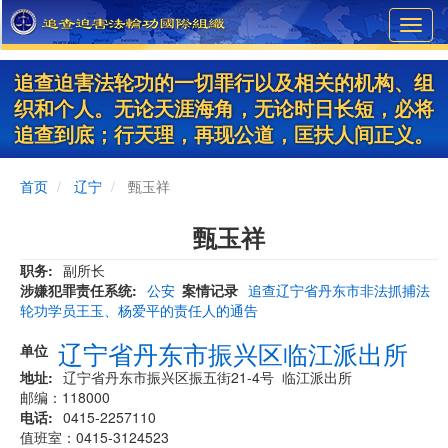
Skip
Toggl
to
navig
main
content
追查迫害法轮功的一切罪行以及相关的机构、组
织和个人。无论天涯海角，无论时日长短，必将
追查到底；行天理，再现公道，匡扶人间正义。
首页
辽宁
甄玉祥
甄玉祥
职务
副所长
涉嫌犯罪责任系统
公安
案情记录
追查辽宁省丹东市非法抓捕法
轮功学员王玉、杨爱平的责任人的通告
辽宁省丹东市振兴区临江派出所
单位
地址
辽宁省丹东市振兴区振五街21-4号 临江派出所
邮编：118000
电话
0415-2257110
值班室：0415-3124523