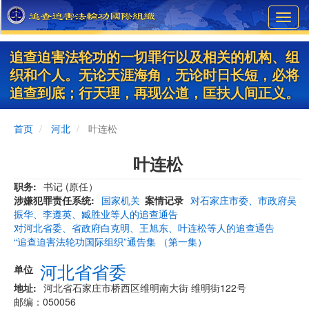
Skip
Toggl
to
navig
main
content
追查迫害法轮功的一切罪行以及相关的机构、组
织和个人。无论天涯海角，无论时日长短，必将
追查到底；行天理，再现公道，匡扶人间正义。
首页
河北
叶连松
叶连松
职务
书记 (原任）
涉嫌犯罪责任系统
国家机关
案情记录
对石家庄市委、市政府吴
振华、李遵英、臧胜业等人的追查通告
对河北省委、省政府白克明、王旭东、叶连松等人的追查通告
“追查迫害法轮功国际组织”通告集 （第一集）
河北省省委
单位
地址
河北省石家庄市桥西区维明南大街 维明街122号
邮编：050056