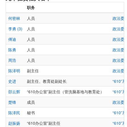
职务
何密林
人员
政法委
李勇 (3)
人员
政法委
傅迪
人员
政法委
陈勇
人员
政法委
周浩
人员
政法委
陈泽明
副主任
政法委
史进
副主任、教育处副处长
“610”
邵云辉
“610办公室”副主任（管洗脑基地与教育处）
“610”
楚锋
成员
政法委
陈泽民
秘书
“610”
赵振扬
“610办公室”副主任
“610”