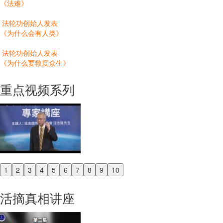
《法难》
法轮功创始人发表
《为什么会有人类》
法轮功创始人发表
《为什么要救度众生》
重点视频系列
1
2
3
4
5
6
7
8
9
10
Previous
Next
活摘真相讲座