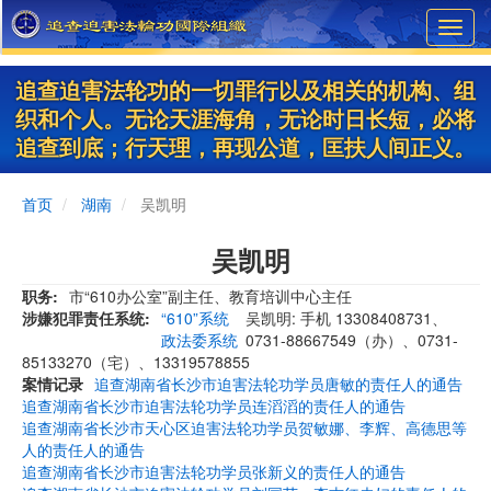
Skip
Toggl
to
navig
main
content
追查迫害法轮功的一切罪行以及相关的机构、组
织和个人。无论天涯海角，无论时日长短，必将
追查到底；行天理，再现公道，匡扶人间正义。
首页
湖南
吴凯明
吴凯明
职务
市“610办公室”副主任、教育培训中心主任
涉嫌犯罪责任系统
“610”系统
吴凯明: 手机 13308408731、
政法委系统
0731-88667549（办）、0731-
85133270（宅）、13319578855
案情记录
追查湖南省长沙市迫害法轮功学员唐敏的责任人的通告
追查湖南省长沙市迫害法轮功学员连滔滔的责任人的通告
追查湖南省长沙市天心区迫害法轮功学员贺敏娜、李辉、高德思等
人的责任人的通告
追查湖南省长沙市迫害法轮功学员张新义的责任人的通告