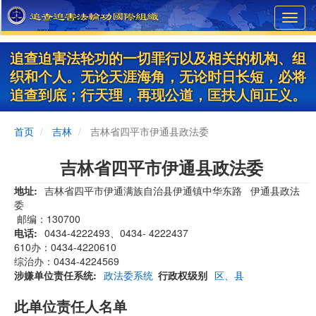
Skip
Toggl
to
navig
main
content
追查迫害法轮功的一切罪行以及相关的机构、组
织和个人。无论天涯海角，无论时日长短，必将
追查到底；行天理，再现公道，匡扶人间正义。
首页
吉林
吉林省四平市伊通县政法委
吉林省四平市伊通县政法委
地址
吉林省四平市伊通满族自治县伊通镇中华东路 伊通县政法
委
邮编：130700
电话
0434-4222493、0434- 4222437
610办：0434-4220610
综治办：0434-4224569
涉嫌单位责任系统
政法委系统
行政权级别
区、县
此单位责任人名单