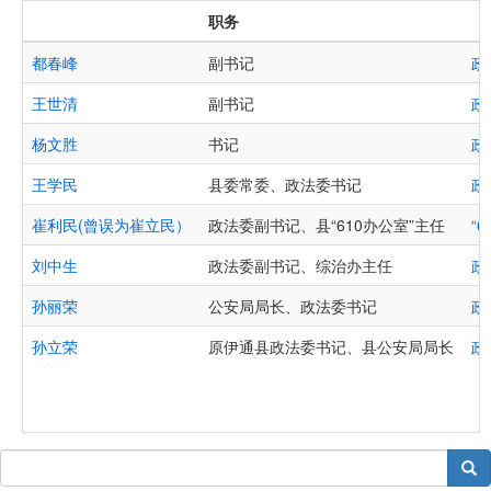
职务
都春峰
副书记
政
王世清
副书记
政
杨文胜
书记
政
王学民
县委常委、政法委书记
政
崔利民(曾误为崔立民）
政法委副书记、县“610办公室”主任
“6
刘中生
政法委副书记、综治办主任
政
孙丽荣
公安局局长、政法委书记
政
孙立荣
原伊通县政法委书记、县公安局局长
政
搜索