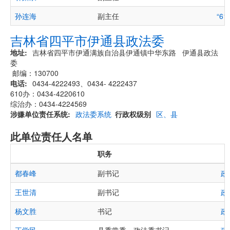
孙连海
副主任
“6
吉林省四平市伊通县政法委
地址
吉林省四平市伊通满族自治县伊通镇中华东路 伊通县政法
委
邮编：130700
电话
0434-4222493、0434- 4222437
610办：0434-4220610
综治办：0434-4224569
涉嫌单位责任系统
政法委系统
行政权级别
区、县
此单位责任人名单
职务
都春峰
副书记
政
王世清
副书记
政
杨文胜
书记
政