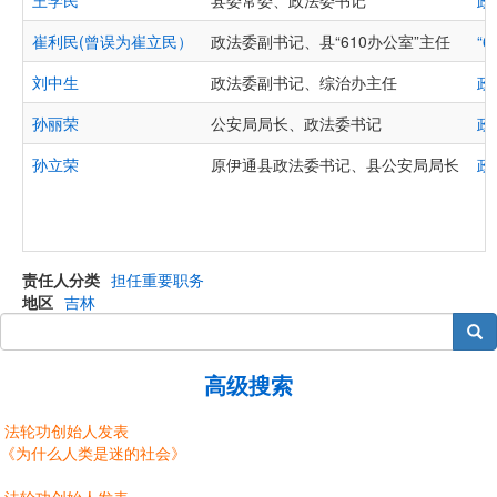
王学民
县委常委、政法委书记
政
崔利民(曾误为崔立民）
政法委副书记、县“610办公室”主任
“6
刘中生
政法委副书记、综治办主任
政
孙丽荣
公安局局长、政法委书记
政
孙立荣
原伊通县政法委书记、县公安局局长
政
责任人分类
担任重要职务
地区
吉林
搜索
高级搜索
法轮功创始人发表
《为什么人类是迷的社会》