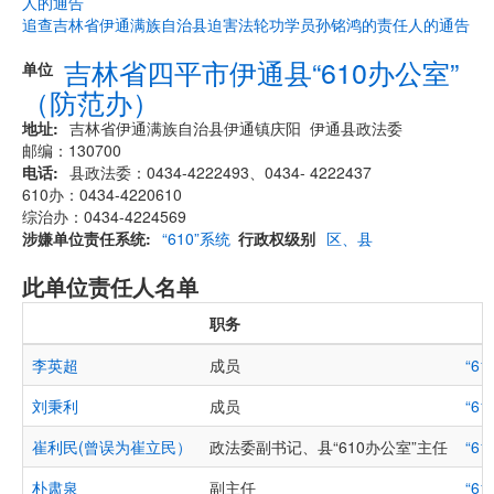
人的通告
追查吉林省伊通满族自治县迫害法轮功学员孙铭鸿的责任人的通告
吉林省四平市伊通县“610办公室”
单位
（防范办）
地址
吉林省伊通满族自治县伊通镇庆阳 伊通县政法委
邮编：130700
电话
县政法委：0434-4222493、0434- 4222437
610办：0434-4220610
综治办：0434-4224569
涉嫌单位责任系统
“610”系统
行政权级别
区、县
此单位责任人名单
职务
李英超
成员
“6
刘秉利
成员
“6
崔利民(曾误为崔立民）
政法委副书记、县“610办公室”主任
“6
朴肃泉
副主任
“6