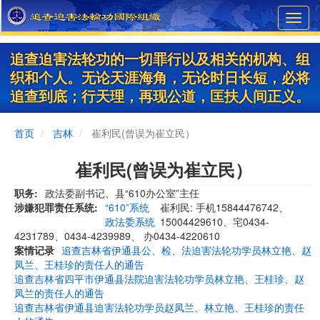
Skip
Toggl
to
navig
main
content
追查迫害法轮功的一切罪行以及相关的机构、组
织和个人。无论天涯海角，无论时日长短，必将
追查到底；行天理，再现公道，匡扶人间正义。
首页
吉林
崔利民(曾误为崔立民）
崔利民(曾误为崔立民）
职务
政法委副书记、县“610办公室”主任
涉嫌犯罪责任系统
“610”系统
崔利民: 手机15844476742、
政法委系统
15004429610、宅0434-
4231789、0434-4239989、 办0434-4220610
案情记录
追查吉林省伊通县公、检、法迫害法轮功学员林立艳、赵
凤兰、王桂珍的责任人的通告
追查吉林省四平市伊通县法院迫害法轮功学员林立艳、王桂珍、赵
凤兰的责任人的通告
追查吉林省伊通县迫害法轮功学员赵凤兰、林立艳、王桂珍的责任