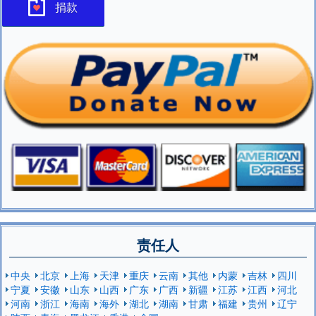
捐款
责任人
中央
北京
上海
天津
重庆
云南
其他
内蒙
吉林
四川
宁夏
安徽
山东
山西
广东
广西
新疆
江苏
江西
河北
河南
浙江
海南
海外
湖北
湖南
甘肃
福建
贵州
辽宁