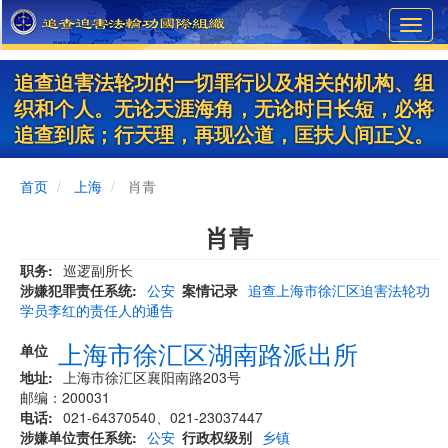
Skip
Toggl
to
navig
main
content
追查迫害法轮功的一切罪行以及相关的机构、组
织和个人。无论天涯海角，无论时日长短，必将
追查到底；行天理，再现公道，匡扶人间正义。
首页
上海
肖青
肖青
职务
巡逻副所长
涉嫌犯罪责任系统
公安
案情记录
追查上海市徐汇区迫害法轮功
学员李红的责任人的通告
上海市徐汇区湖南路派出所
单位
地址
上海市徐汇区襄阳南路203号
邮编：200031
电话
021-64370540、021-23037447
涉嫌单位责任系统
公安
行政权级别
乡镇