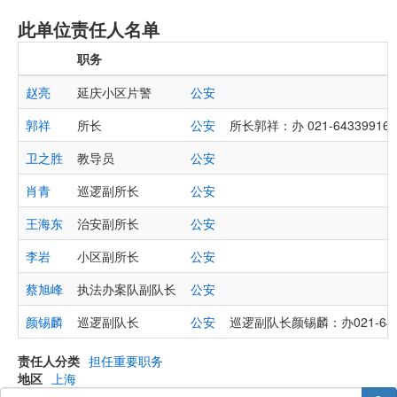
此单位责任人名单
职务
赵亮
延庆小区片警
公安
郭祥
所长
公安
所长郭祥：办 021-64339916
卫之胜
教导员
公安
肖青
巡逻副所长
公安
王海东
治安副所长
公安
李岩
小区副所长
公安
蔡旭峰
执法办案队副队长
公安
颜锡麟
巡逻副队长
公安
巡逻副队长颜锡麟：办021-643
责任人分类
担任重要职务
地区
上海