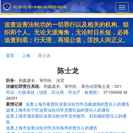
Skip
Toggl
to
navig
main
content
追查迫害法轮功的一切罪行以及相关的机构、组
织和个人。无论天涯海角，无论时日长短，必将
追查到底；行天理，再现公道，匡扶人间正义。
首页
上海
陈士龙
陈士龙
职务
刑庭庭长、审判长、法官
涉嫌犯罪责任系统
刑庭庭长、审判长、承办法官陈士龙：021-
司法 - 行政系统（法院，司法局，司法厅，检查院）
37190666 转
26051
案情记录
追查上海市奉贤区迫害法轮功学员姚成旭的责任人的通告
追查上海市长宁区迫害法轮功学员曹红如的责任人的通告
追查上海市浦东新区迫害法轮功学员华丽萍、刘芬娣的责任人的通
告
追查上海市迫害法轮功学员张凤琴的责任人的通告