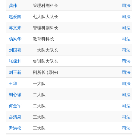
龚伟
管理科副科长
司法 
赵爱国
七大队大队长
司法 
蒋文来
管理科副科长
司法 
杨风华
教育科科长
司法 
刘国喜
一大队大队长
司法 
张保利
集训队大队长
司法 
刘玉新
副所长 (原任)
司法 
王华
一大队
司法 
刘心诚
二大队
司法 
何金军
二大队
司法 
岳清泉
三大队
司法 
尹洪松
三大队
司法 