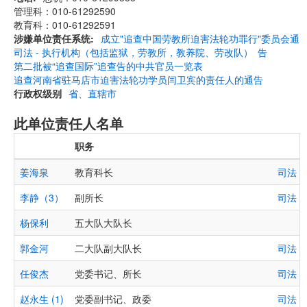
管理科：010-61292590
教育科：010-61292591
涉嫌单位责任系统
成立"追查中国劳教所迫害法轮功罪行"委员会通
司法 - 执行机构（包括监狱，劳教所，教养院、劳改队）
告
第二批被“追查国际”追查告的中共官员一览表
追查河南省驻马店市迫害法轮功学员闫卫宾的责任人的通告
行政权级别
省、直辖市
此单位责任人名单
职务
姜海泉
教育科长
司法 
李静（3）
副所长
司法 
杨保利
五大队大队长
郭金河
二大队副大队长
司法 
任俊杰
党委书记、所长
司法 
赵永生 (1)
党委副书记、政委
司法 