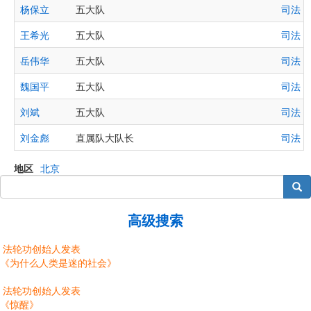
杨保立
五大队
司法 
王希光
五大队
司法 
岳伟华
五大队
司法 
魏国平
五大队
司法 
刘斌
五大队
司法 
刘金彪
直属队大队长
司法 
地区
北京
搜索
高级搜索
法轮功创始人发表
《为什么人类是迷的社会》
法轮功创始人发表
《惊醒》