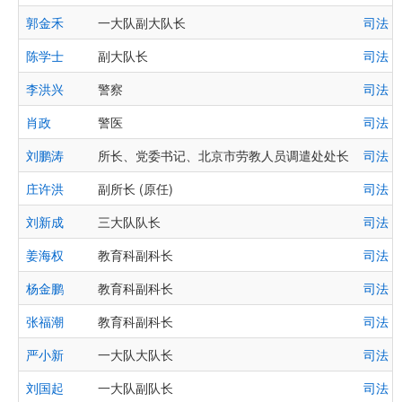
郭金禾
一大队副大队长
司法 
陈学士
副大队长
司法 
李洪兴
警察
司法 
肖政
警医
司法 
刘鹏涛
所长、党委书记、北京市劳教人员调遣处处长
司法 
庄许洪
副所长 (原任)
司法 
刘新成
三大队队长
司法 
姜海权
教育科副科长
司法 
杨金鹏
教育科副科长
司法 
张福潮
教育科副科长
司法 
严小新
一大队大队长
司法 
刘国起
一大队副队长
司法 