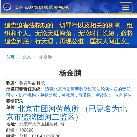
Skip
Toggl
to
navig
main
content
追查迫害法轮功的一切罪行以及相关的机构、组
织和个人。无论天涯海角，无论时日长短，必将
追查到底；行天理，再现公道，匡扶人间正义。
首页
北京
杨金鹏
杨金鹏
职务
教育科副科长
涉嫌犯罪责任系统
追查北京市团河劳教所迫害法轮功学员的责任
司法 - 执行机构（包括监狱，劳教所，教养院、劳改队）
人的通告
案情记录
北京市团河劳教所 （已更名为北
单位
京市监狱团河二监区）
地址
北京市大兴区团桂路1号
邮编：102628
电话
总机：010-61299888