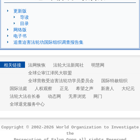
更新版
导读
目录
网络版
电子书
追查迫害法轮功国际组织调查报告集
相关链接
法网恢恢
法轮大法新闻社
明慧网
全球公审江泽民大联盟
全球营救受迫害法轮功学员委员会
国际特赦组织
国际法庭
人权观察
正见
希望之声
新唐人
大纪元
法轮大法在长春
动态网
无界浏览
网门
全球退党服务中心
Copyright © 2002-2026 World Organization to Investigate
the
Persecution of Falun Gong all rights Reserved