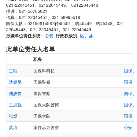
021-22045451、02122045449、 02122045448
投诉：021-50705021
传真：021-22045457、021-58995516
国保大队：02150614567转45451、转45449、转45448、021-
22045448、021-22045451、021-22045449
涉嫌单位责任系统
公安
行政权级别
区、县
此单位责任人名单
职务
王唯
国保科科长
国保、
沈耀旻
国保警察
国保、
陆娆俊
国保警察
国保、
王思强
国保大队警察
国保、
张煜
国保大队
国保、
黄培
案件承办警察
公安