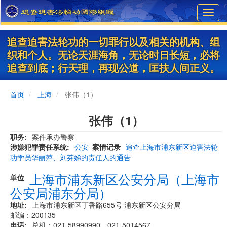
Skip
Toggl
to
navig
main
content
追查迫害法轮功的一切罪行以及相关的机构、组
织和个人。无论天涯海角，无论时日长短，必将
追查到底；行天理，再现公道，匡扶人间正义。
首页
上海
张伟（1）
张伟（1）
职务
案件承办警察
涉嫌犯罪责任系统
公安
案情记录
追查上海市浦东新区迫害法轮
功学员华丽萍、刘芬娣的责任人的通告
上海市浦东新区公安分局（上海市
单位
公安局浦东分局）
地址
上海市浦东新区丁香路655号 浦东新区公安分局
邮编：200135
电话
总机：021-58990990、021-5014567