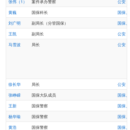
张伟（1）
案件承办警察
公安
黄巍
国保科长
国保、
刘广明
副局长（分管国保）
国保、
王凯
副局长
公安
马雪波
局长
公安
徐长华
局长
公安
张峥嵘
国保大队成员
国保、
王新
国保警察
国保、
杨华瑜
国保警察
国保、
黄浩
国保警察
国保、