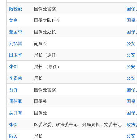
陆骁俊
国保处警察
国保、
黄良
国保大队科长
国保、
董国忠
国保处处长
国保、
刘忆雷
副局长
公安
田卫华
局长（原任）
公安
张剑
局长 （原任）
公安
李贵荣
局长
公安
俞卉
国保处警察
国保、
周伟卿
国保处
国保、
吴开有
国保处
国保、
张俭
区委常委、政法委书记、分局局长、党委书记
政法委
陆民
局长
公安