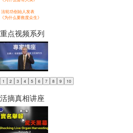
法轮功创始人发表
《为什么要救度众生》
重点视频系列
1
2
3
4
5
6
7
8
9
10
Previous
Next
活摘真相讲座