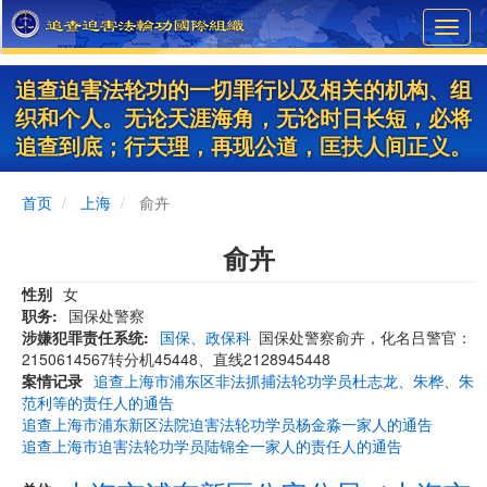
Skip
Toggl
to
navig
main
content
追查迫害法轮功的一切罪行以及相关的机构、组
织和个人。无论天涯海角，无论时日长短，必将
追查到底；行天理，再现公道，匡扶人间正义。
首页
上海
俞卉
俞卉
性别
女
职务
国保处警察
涉嫌犯罪责任系统
国保、政保科
国保处警察俞卉，化名吕警官：
2150614567转分机45448、直线2128945448
案情记录
追查上海市浦东区非法抓捕法轮功学员杜志龙、朱桦、朱
范利等的责任人的通告
追查上海市浦东新区法院迫害法轮功学员杨金淼一家人的通告
追查上海市迫害法轮功学员陆锦全一家人的责任人的通告