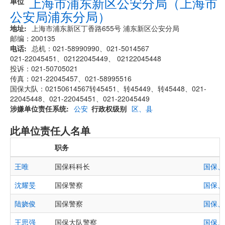
上海市浦东新区公安分局（上海市
单位
公安局浦东分局）
地址
上海市浦东新区丁香路655号 浦东新区公安分局
邮编：200135
电话
总机：021-58990990、021-5014567
021-22045451、02122045449、 02122045448
投诉：021-50705021
传真：021-22045457、021-58995516
国保大队：02150614567转45451、转45449、转45448、021-
22045448、021-22045451、021-22045449
涉嫌单位责任系统
公安
行政权级别
区、县
此单位责任人名单
职务
王唯
国保科科长
国保、
沈耀旻
国保警察
国保、
陆娆俊
国保警察
国保、
王思强
国保大队警察
国保、