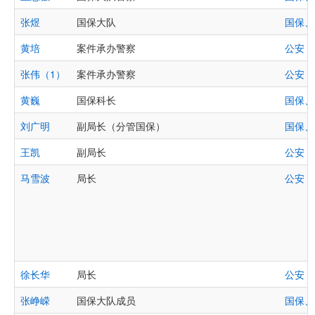
张煜
国保大队
国保、
黄培
案件承办警察
公安
张伟（1）
案件承办警察
公安
黄巍
国保科长
国保、
刘广明
副局长（分管国保）
国保、
王凯
副局长
公安
马雪波
局长
公安
徐长华
局长
公安
张峥嵘
国保大队成员
国保、