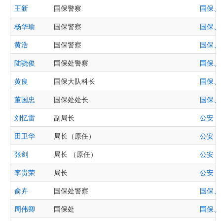
王新
国保警察
国保、
杨华瑜
国保警察
国保、
黄浩
国保警察
国保、
陆骁俊
国保处警察
国保、
黄良
国保大队科长
国保、
董国忠
国保处处长
国保、
刘忆雷
副局长
公安
田卫华
局长（原任）
公安
张剑
局长 （原任）
公安
李贵荣
局长
公安
俞卉
国保处警察
国保、
周伟卿
国保处
国保、