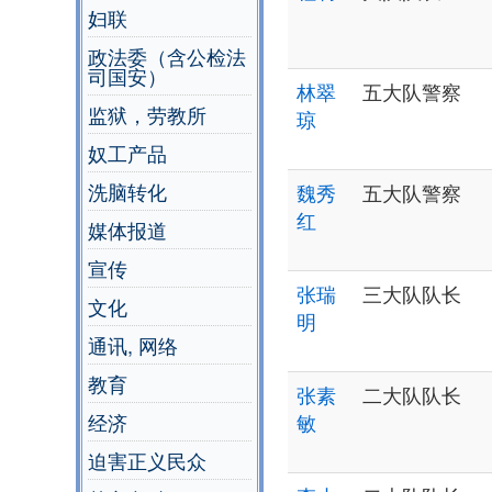
妇联
政法委（含公检法
司国安）
林翠
五大队警察
监狱，劳教所
琼
奴工产品
洗脑转化
魏秀
五大队警察
红
媒体报道
宣传
张瑞
三大队队长
文化
明
通讯, 网络
教育
张素
二大队队长
经济
敏
迫害正义民众