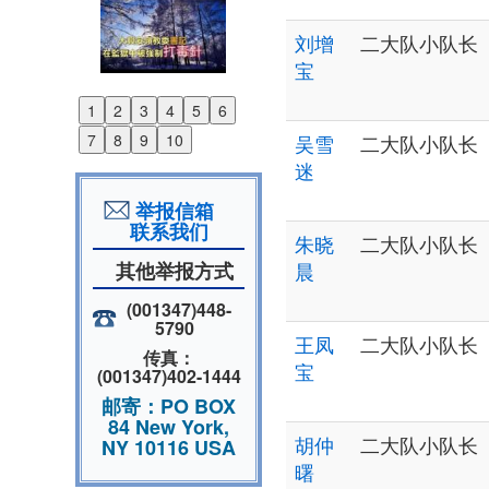
刘增
二大队小队长
宝
1
2
3
4
5
6
Previous
7
8
9
10
吴雪
二大队小队长
Next
迷
举报信箱
联系我们
朱晓
二大队小队长
其他举报方式
晨
(001347)448-
5790
王凤
二大队小队长
传真：
宝
(001347)402-1444
邮寄：PO BOX
84 New York,
胡仲
二大队小队长
NY 10116 USA
曙