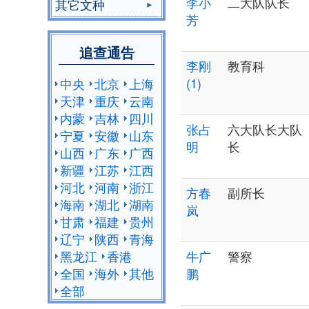
李小
二大队队长
其它文种
芳
追查通告
李刚
教育科
(1)
中央
北京
上海
天津
重庆
云南
内蒙
吉林
四川
张占
六大队长大队
宁夏
安徽
山东
明
长
山西
广东
广西
新疆
江苏
江西
河北
河南
浙江
方春
副所长
海南
湖北
湖南
岚
甘肃
福建
贵州
辽宁
陕西
青海
黑龙江
香港
牛广
警察
全国
海外
其他
鹏
全部