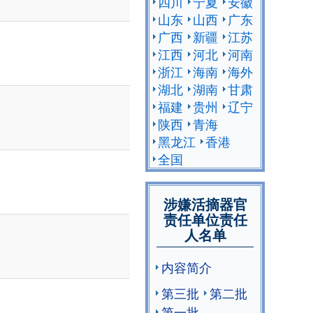
四川
宁夏
安徽
山东
山西
广东
广西
新疆
江苏
江西
河北
河南
浙江
海南
海外
湖北
湖南
甘肃
福建
贵州
辽宁
陕西
青海
黑龙江
香港
全国
涉嫌活摘器官
责任单位责任
人名单
内容简介
第三批
第二批
第一批