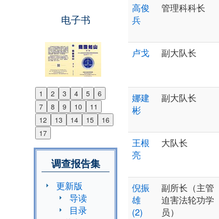
高俊
管理科科长
电子书
兵
卢戈
副大队长
1
2
3
4
5
6
娜建
副大队长
Previous
7
8
9
10
11
彬
Next
12
13
14
15
16
17
王根
大队长
亮
调查报告集
更新版
倪振
副所长（主管
导读
雄
迫害法轮功学
目录
(2)
员）