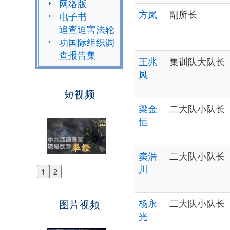
网络版
方岚
副所长
电子书
追查迫害法轮
功国际组织调
查报告集
王兆
集训队大队长
凤
短视频
梁金
二大队小队长
恒
窦浩
二大队小队长
川
1
2
Previous
Next
杨永
二大队小队长
图片视频
光