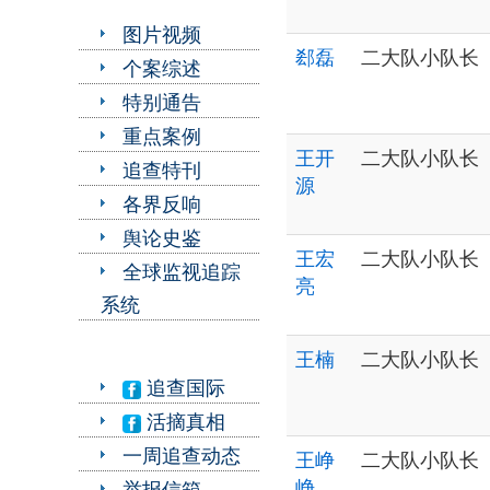
图片视频
郄磊
二大队小队长
个案综述
特别通告
重点案例
王开
二大队小队长
追查特刊
源
各界反响
舆论史鉴
王宏
二大队小队长
全球监视追踪
亮
系统
王楠
二大队小队长
追查国际
活摘真相
一周追查动态
王峥
二大队小队长
峥
举报信箱