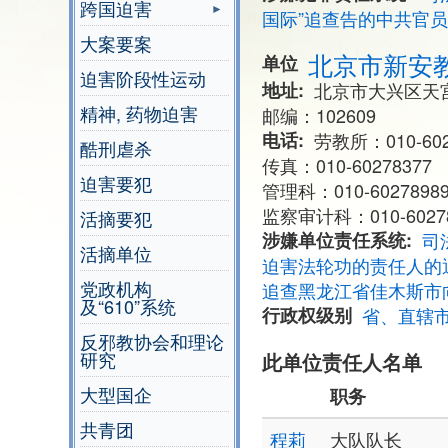
跨国迫害
国际”追查告的中共官
大案要案
北京市新安
单位
迫害阶段性运动
地址
北京市大兴区天
精神, 药物迫害
邮编：102609
电话
劳教所：010-602
酷刑虐杀
传真：010-60278377
迫害要犯
管理科：010-6027898
监察审计科：010-60278
活摘要犯
涉嫌单位责任系统
司
活摘单位
迫害法轮功的责任人的
党政机构
追查黑龙江省佳木斯市
及“610”系统
行政权级别
省、直辖
反邪教协会和理论
研究
此单位责任人名单
大型国企
职务
共青团
程莉
大队队长