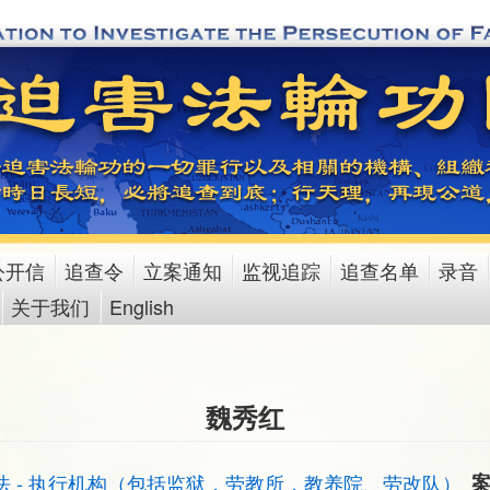
公开信
追查令
立案通知
监视追踪
追查名单
录音
关于我们
English
魏秀红
法 - 执行机构（包括监狱，劳教所，教养院、劳改队）