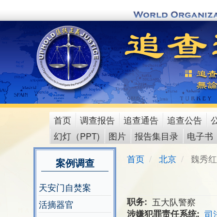
Skip
to
main
content
首页
调查报告
追查通告
追查公告
main
幻灯（PPT)
图片
报告集目录
电子书
menu
首页
北京
魏秀红
案例调查
天安门自焚案
职务
五大队警察
活摘器官
涉嫌犯罪责任系统
司