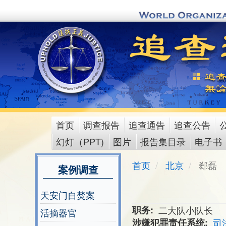
Skip
to
main
content
首页
调查报告
追查通告
追查公告
main
幻灯（PPT)
图片
报告集目录
电子书
menu
首页
北京
郄磊
案例调查
天安门自焚案
职务
二大队小队长
活摘器官
涉嫌犯罪责任系统
司