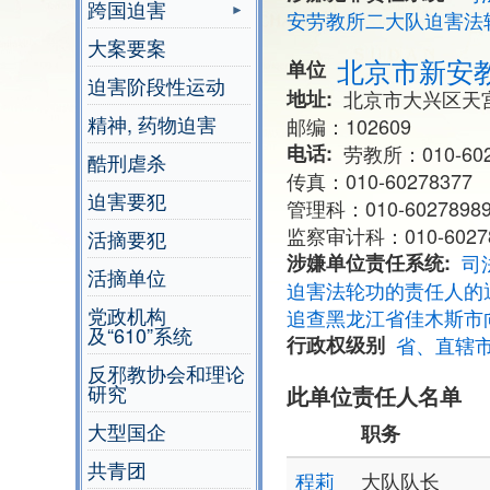
跨国迫害
安劳教所二大队迫害法
大案要案
北京市新安
单位
迫害阶段性运动
地址
北京市大兴区天
精神, 药物迫害
邮编：102609
电话
劳教所：010-602
酷刑虐杀
传真：010-60278377
迫害要犯
管理科：010-6027898
监察审计科：010-60278
活摘要犯
涉嫌单位责任系统
司
活摘单位
迫害法轮功的责任人的
党政机构
追查黑龙江省佳木斯市
及“610”系统
行政权级别
省、直辖
反邪教协会和理论
研究
此单位责任人名单
大型国企
职务
共青团
程莉
大队队长