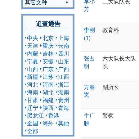
李小
二大队队长
其它文种
芳
追查通告
李刚
教育科
(1)
中央
北京
上海
天津
重庆
云南
内蒙
吉林
四川
张占
六大队长大队
宁夏
安徽
山东
明
长
山西
广东
广西
新疆
江苏
江西
河北
河南
浙江
方春
副所长
海南
湖北
湖南
岚
甘肃
福建
贵州
辽宁
陕西
青海
黑龙江
香港
牛广
警察
全国
海外
其他
鹏
全部