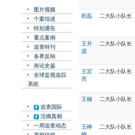
图片视频
郄磊
二大队小队长
个案综述
特别通告
重点案例
王开
二大队小队长
追查特刊
源
各界反响
舆论史鉴
王宏
二大队小队长
全球监视追踪
亮
系统
王楠
二大队小队长
追查国际
活摘真相
一周追查动态
王峥
二大队小队长
峥
举报信箱