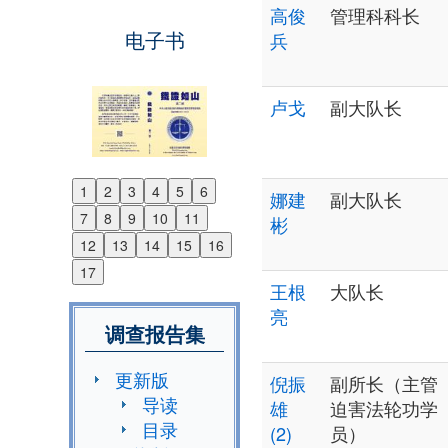
高俊
管理科科长
电子书
兵
卢戈
副大队长
1
2
3
4
5
6
娜建
副大队长
Previous
7
8
9
10
11
彬
Next
12
13
14
15
16
17
王根
大队长
亮
调查报告集
更新版
倪振
副所长（主管
导读
雄
迫害法轮功学
目录
(2)
员）