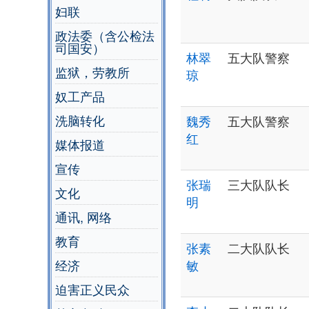
妇联
政法委（含公检法
司国安）
林翠
五大队警察
监狱，劳教所
琼
奴工产品
洗脑转化
魏秀
五大队警察
红
媒体报道
宣传
张瑞
三大队队长
文化
明
通讯, 网络
教育
张素
二大队队长
经济
敏
迫害正义民众