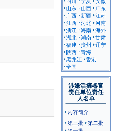
四川
宁夏
安徽
山东
山西
广东
广西
新疆
江苏
江西
河北
河南
浙江
海南
海外
湖北
湖南
甘肃
福建
贵州
辽宁
陕西
青海
黑龙江
香港
全国
涉嫌活摘器官
责任单位责任
人名单
内容简介
第三批
第二批
第一批