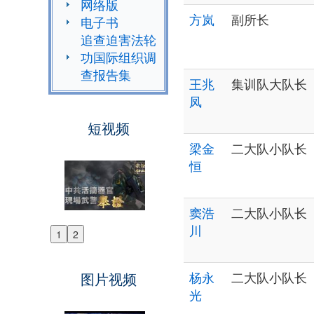
网络版
方岚
副所长
电子书
追查迫害法轮
功国际组织调
查报告集
王兆
集训队大队长
凤
短视频
梁金
二大队小队长
恒
窦浩
二大队小队长
川
1
2
Previous
Next
杨永
二大队小队长
图片视频
光