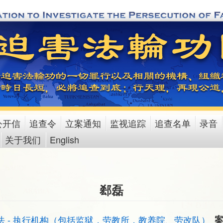
公开信
追查令
立案通知
监视追踪
追查名单
录音
关于我们
English
郄磊
法 - 执行机构（包括监狱，劳教所，教养院、劳改队）