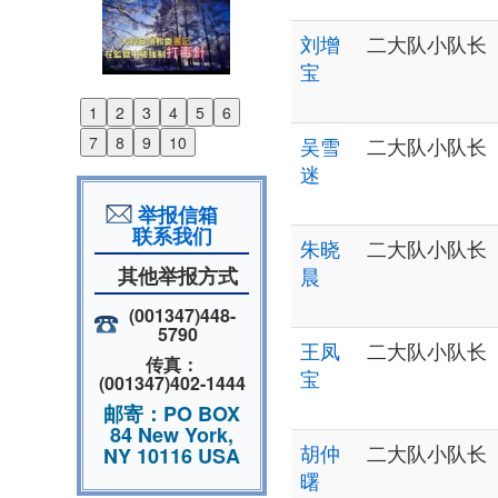
刘增
二大队小队长
宝
1
2
3
4
5
6
Previous
7
8
9
10
吴雪
二大队小队长
Next
迷
举报信箱
联系我们
朱晓
二大队小队长
其他举报方式
晨
(001347)448-
5790
王凤
二大队小队长
传真：
宝
(001347)402-1444
邮寄：PO BOX
84 New York,
胡仲
二大队小队长
NY 10116 USA
曙