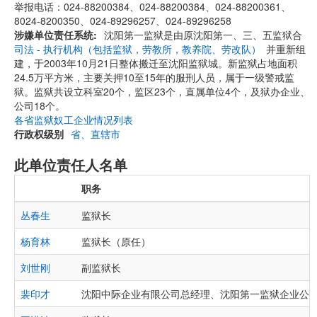
举报电话：024-88200384、024-88200384、024-88200361、
8024-8200350、024-89296257、024-89296258
涉嫌单位责任系统
沈阳第一监狱是由原沈阳第一、三、五监狱合
司法 - 执行机构（包括监狱，劳教所，教养院、劳改队）
并重新组
建，于2003年10月21日整体搬迁至沈阳监狱城。新监狱占地面积
24.5万平方米，主要关押10至15年的服刑人员，属于一级警戒监
狱。监狱共设立科室20个，监区23个，直属单位4个，及狱办企业、
公司18个。
各省监狱奴工企业情况列表
行政权级别
省、直辖市
此单位责任人名单
职务
丛春生
监狱长
杨育林
监狱长（原任）
刘世刚
副监狱长
裴印才
沈阳中际企业有限公司总经理、沈阳第一监狱企业公