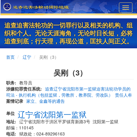
Skip
Toggl
to
navig
main
content
追查迫害法轮功的一切罪行以及相关的机构、组
织和个人。无论天涯海角，无论时日长短，必将
追查到底；行天理，再现公道，匡扶人间正义。
首页
辽宁
吴刚（3）
吴刚（3）
职务
教导员
涉嫌犯罪责任系统
追查辽宁省沈阳市第一监狱迫害法轮功学员的
司法 - 执行机构（包括监狱，劳教所，教养院、劳改队）
责任人牟
案情记录
家立、金鑫等的通告
辽宁省沈阳第一监狱
单位
地址
辽宁省沈阳市于洪区平罗镇育新路3号 沈阳第一监狱
邮编：110145
电话
狱政处：024-89296163