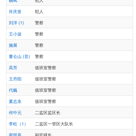
杨斌
犯人
肖庆发
犯人
刘洋 (1)
警察
王小波
警察
施展
警察
董仑山 (音)
警察
高芳
值班室警察
王丹阳
值班室警察
代巍
值班室警察
夏志东
值班室警察
何中元
二监区监区长
李松（1）
二监区一管区大队长
翟煜嘉
副监狱长