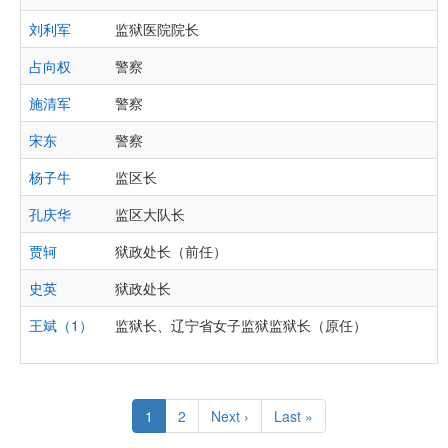
刘利军
监狱医院院长
占向权
警察
施清军
警察
宋东
警察
杨子牛
监区长
孔庆华
监区大队长
贾轲
狱政处长（前任）
史英
狱政处长
王斌（1）
监狱长、辽宁省女子监狱监狱长（原任）
Pagination
Current
1
Page
2
Next
Next ›
Last
Last »
page
page
page