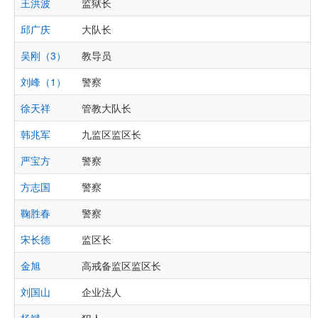
王洪波
监狱长
邱广庆
大队长
吴刚（3）
教导员
刘峰（1）
警察
徐天祥
管教大队长
韩兆军
九监区监区长
严宝方
警察
方志国
警察
鞠胜春
警察
宋长德
监区长
金旭
高戒备监区监区长
刘国山
企业法人