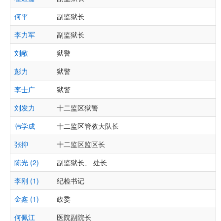
何平
副监狱长
李力军
副监狱长
刘敞
狱警
彭力
狱警
李士广
狱警
刘发力
十二监区狱警
韩学成
十二监区管教大队长
张抑
十二监区监区长
陈光 (2)
副监狱长、 处长
李刚 (1)
纪检书记
金鑫 (1)
政委
何佩江
医院副院长