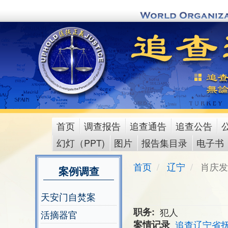
Skip
to
main
content
首页
调查报告
追查通告
追查公告
main
幻灯（PPT)
图片
报告集目录
电子书
menu
首页
辽宁
肖庆发
案例调查
天安门自焚案
职务
犯人
活摘器官
案情记录
追查辽宁省