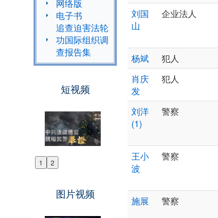
网络版
刘国
企业法人
电子书
山
追查迫害法轮
功国际组织调
查报告集
杨斌
犯人
肖庆
犯人
短视频
发
刘洋
警察
(1)
王小
警察
1
2
波
Previous
Next
图片视频
施展
警察