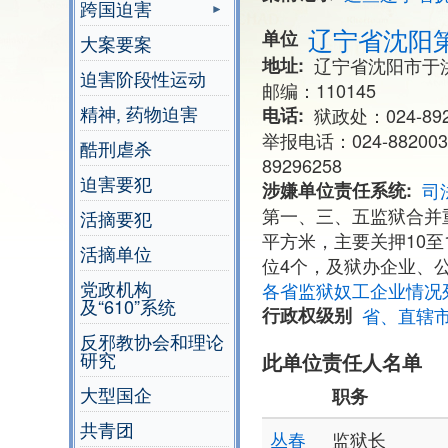
跨国迫害
辽宁省沈阳
单位
大案要案
地址
辽宁省沈阳市于
迫害阶段性运动
邮编：110145
精神, 药物迫害
电话
狱政处：024-892
举报电话：024-88200384
酷刑虐杀
89296258
迫害要犯
涉嫌单位责任系统
司
第一、三、五监狱合并重
活摘要犯
平方米，主要关押10至
活摘单位
位4个，及狱办企业、公
党政机构
各省监狱奴工企业情况
及“610”系统
行政权级别
省、直辖
反邪教协会和理论
研究
此单位责任人名单
大型国企
职务
共青团
丛春
监狱长