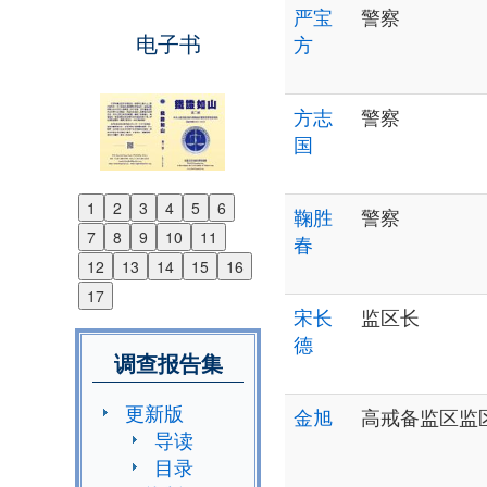
严宝
警察
电子书
方
方志
警察
国
1
2
3
4
5
6
鞠胜
警察
Previous
7
8
9
10
11
春
Next
12
13
14
15
16
17
宋长
监区长
德
调查报告集
更新版
金旭
高戒备监区监
导读
目录