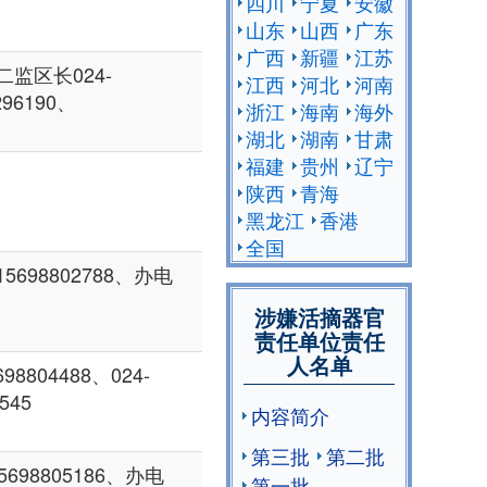
四川
宁夏
安徽
山东
山西
广东
广西
新疆
江苏
监区长024-
江西
河北
河南
296190、
浙江
海南
海外
湖北
湖南
甘肃
福建
贵州
辽宁
陕西
青海
黑龙江
香港
全国
698802788、办电
涉嫌活摘器官
责任单位责任
人名单
8804488、024-
545
内容简介
第三批
第二批
698805186、办电
第一批