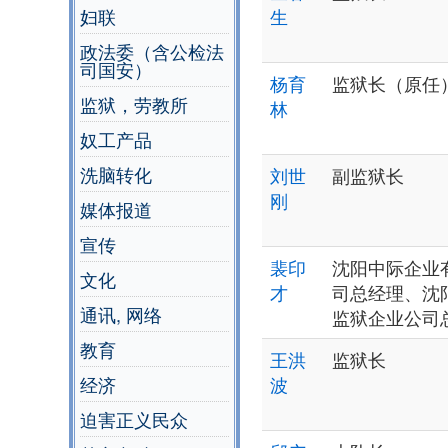
妇联
生
政法委（含公检法
司国安）
杨育
监狱长（原任
监狱，劳教所
林
奴工产品
洗脑转化
刘世
副监狱长
刚
媒体报道
宣传
裴印
沈阳中际企业
文化
才
司总经理、沈
通讯, 网络
监狱企业公司
教育
王洪
监狱长
经济
波
迫害正义民众