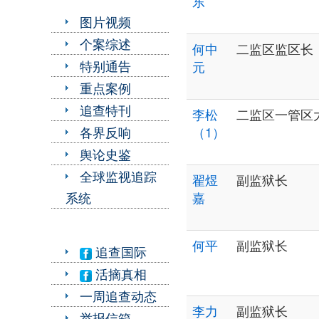
东
图片视频
个案综述
何中
二监区监区长
特别通告
元
重点案例
追查特刊
李松
二监区一管区
各界反响
（1）
舆论史鉴
全球监视追踪
翟煜
副监狱长
系统
嘉
何平
副监狱长
追查国际
活摘真相
一周追查动态
李力
副监狱长
举报信箱