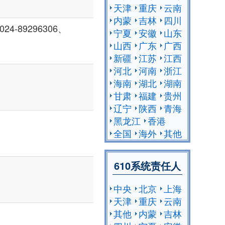
天津
重庆
云南
内蒙
吉林
四川
4-89296306、
宁夏
安徽
山东
山西
广东
广西
新疆
江苏
江西
河北
河南
浙江
海南
湖北
湖南
甘肃
福建
贵州
辽宁
陕西
青海
黑龙江
香港
全国
海外
其他
610系统责任人
中央
北京
上海
天津
重庆
云南
其他
内蒙
吉林