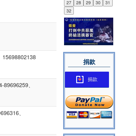
27
28
29
30
31
32
15698802138
捐款
捐款
89696259、
696316、