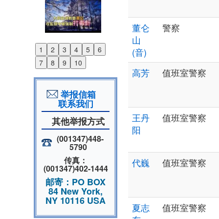
董仑
警察
山
1
2
3
4
5
6
(音)
Previous
7
8
9
10
Next
高芳
值班室警察
举报信箱
联系我们
王丹
值班室警察
其他举报方式
阳
(001347)448-
5790
传真：
代巍
值班室警察
(001347)402-1444
邮寄：PO BOX
84 New York,
NY 10116 USA
夏志
值班室警察