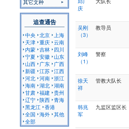
邱广
大队长
其它文种
庆
追查通告
吴刚
教导员
（3）
中央
北京
上海
天津
重庆
云南
内蒙
吉林
四川
刘峰
警察
宁夏
安徽
山东
（1）
山西
广东
广西
新疆
江苏
江西
河北
河南
浙江
徐天
管教大队长
海南
湖北
湖南
祥
甘肃
福建
贵州
辽宁
陕西
青海
黑龙江
香港
韩兆
九监区监区长
全国
海外
其他
军
全部